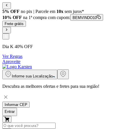
5% OFF
no pix | Parcele em
10x
sem juros*
10% OFF
na 1ª compra com cupom:
BEMVINDO10
Frete grátis
Dia K 40% OFF
Ver Regras
Aproveite
Informe sua
Localização
Descubra as melhores ofertas e fretes para sua região!
Informar CEP
Entrar