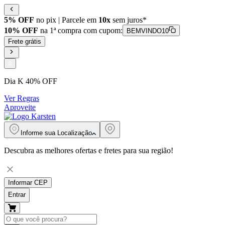
5% OFF
no pix | Parcele em
10x
sem juros*
10% OFF
na 1ª compra com cupom:
BEMVINDO10
Frete grátis
Dia K 40% OFF
Ver Regras
Aproveite
Informe sua
Localização
Descubra as melhores ofertas e fretes para sua região!
Informar CEP
Entrar