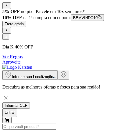
5% OFF
no pix | Parcele em
10x
sem juros*
10% OFF
na 1ª compra com cupom:
BEMVINDO10
Frete grátis
Dia K 40% OFF
Ver Regras
Aproveite
Informe sua
Localização
Descubra as melhores ofertas e fretes para sua região!
Informar CEP
Entrar