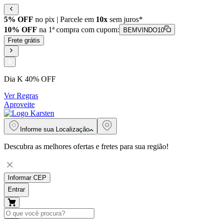
5% OFF
no pix | Parcele em
10x
sem juros*
10% OFF
na 1ª compra com cupom:
BEMVINDO10
Frete grátis
Dia K 40% OFF
Ver Regras
Aproveite
Informe sua
Localização
Descubra as melhores ofertas e fretes para sua região!
Informar CEP
Entrar