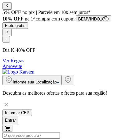
5% OFF
no pix | Parcele em
10x
sem juros*
10% OFF
na 1ª compra com cupom:
BEMVINDO10
Frete grátis
Dia K 40% OFF
Ver Regras
Aproveite
Informe sua
Localização
Descubra as melhores ofertas e fretes para sua região!
Informar CEP
Entrar