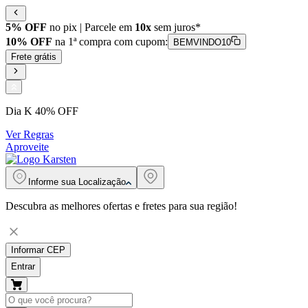
5% OFF
no pix | Parcele em
10x
sem juros*
10% OFF
na 1ª compra com cupom:
BEMVINDO10
Frete grátis
Dia K 40% OFF
Ver Regras
Aproveite
Informe sua
Localização
Descubra as melhores ofertas e fretes para sua região!
Informar CEP
Entrar