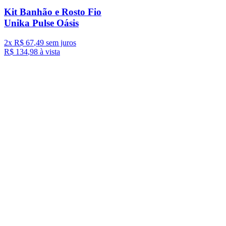
Kit Banhão e Rosto Fio
Unika Pulse Oásis
2
x
R$
67
,
49
sem juros
R$
134
,
98
à vista