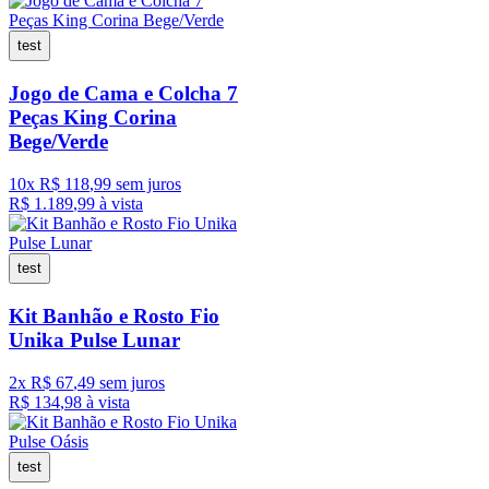
test
Jogo de Cama e Colcha 7
Peças King Corina
Bege/Verde
10
x
R$
118
,
99
sem juros
R$
1
.
189
,
99
à vista
test
Kit Banhão e Rosto Fio
Unika Pulse Lunar
2
x
R$
67
,
49
sem juros
R$
134
,
98
à vista
test