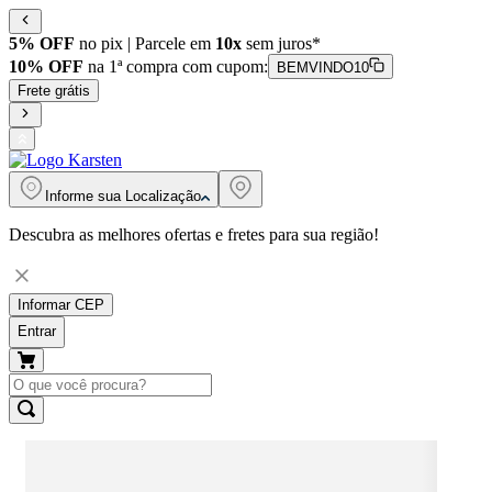
5% OFF
no pix | Parcele em
10x
sem juros*
10% OFF
na 1ª compra com cupom:
BEMVINDO10
Frete grátis
Informe sua
Localização
Descubra as melhores ofertas e fretes para sua região!
Informar CEP
Entrar