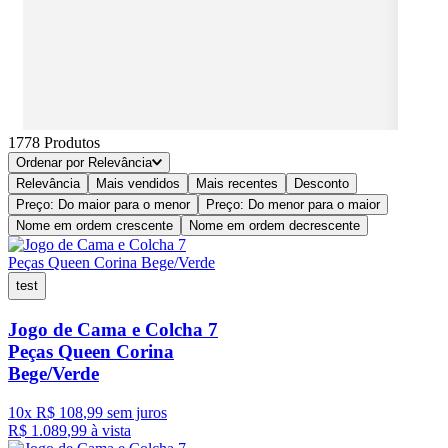
1778
Produtos
Ordenar por
Relevância
Relevância
Mais vendidos
Mais recentes
Desconto
Preço: Do maior para o menor
Preço: Do menor para o maior
Nome em ordem crescente
Nome em ordem decrescente
test
Jogo de Cama e Colcha 7
Peças Queen Corina
Bege/Verde
10
x
R$
108
,
99
sem juros
R$
1
.
089
,
99
à vista