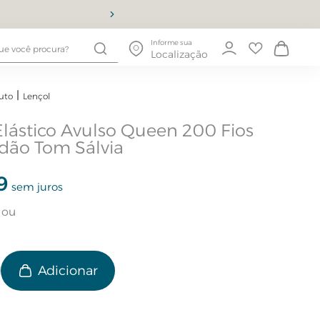
10% OFF
Informe sua
Localização
uto
Lençol
Elástico Avulso Queen 200 Fios
dão Tom Sálvia
9
sem juros
e