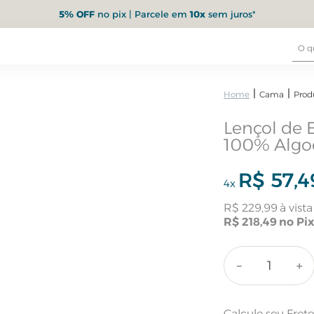
5% OFF
no pix | Parcele em
10x
sem juros*
Cama
Prod
Lençol de 
100% Algo
R$
57
,
4
4
x
R$
229
,
99
R$
218
,
49
－
＋
Calcule seu Fret