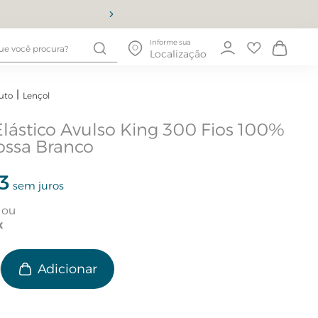
10% OFF
Informe sua
Localização
uto
Lençol
Elástico Avulso King 300 Fios 100%
ossa Branco
3
sem juros
e