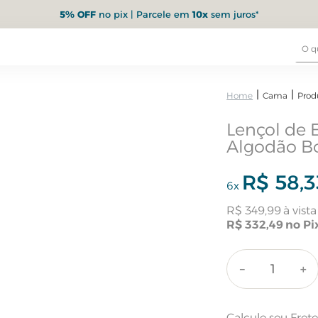
5% OFF
no pix | Parcele em
10x
sem juros*
Cama
Prod
Lençol de 
Algodão B
R$
58
,
3
6
x
R$
349
,
99
R$
332
,
49
－
＋
Calcule seu Fret