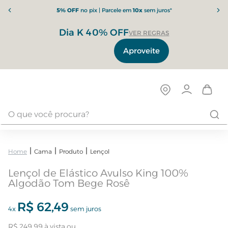
5% OFF
no pix | Parcele em
10x
sem juros*
Dia K 40% OFF
VER REGRAS
Aproveite
Cama
Produto
Lençol
Lençol de Elástico Avulso King 100%
Algodão Tom Bege Rosê
R$
62
,
49
4
x
sem juros
R$
249
,
99