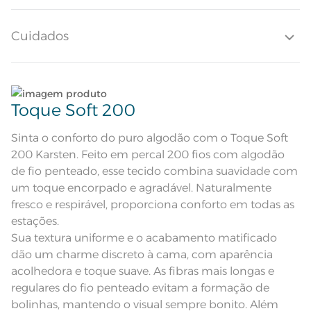
Altura do Lençol
40cm
Cuidados
Quantidade de Fios
200 Fios
Quantidade de Peças
Lave tipos de tecidos distintos separadamente;
1 Peça
Toque Soft 200
Atributos
Não lave cores claras e cores escuras no mesmo
Lençol com elástico
ciclo;
Sinta o conforto do puro algodão com o Toque Soft
200 Karsten. Feito em percal 200 fios com algodão
Composição
100% Algodão
Lave as peças no ciclo leve, suave ou delicado de
de fio penteado, esse tecido combina suavidade com
sua lavadora;
um toque encorpado e agradável. Naturalmente
Tamanho
King
fresco e respirável, proporciona conforto em todas as
Enxágue as peças com bastante água;
estações.
Cor
Bege Rosê
Sua textura uniforme e o acabamento matificado
Utilize a quantidade mínima de amaciante e sabão;
dão um charme discreto à cama, com aparência
Itens Inclusos
1 Lençol de Elástico
acolhedora e toque suave. As fibras mais longas e
Leia atentamente as instruções na etiqueta.
regulares do fio penteado evitam a formação de
Medida
1,93m x 2,03m x 40cm
bolinhas, mantendo o visual sempre bonito. Além