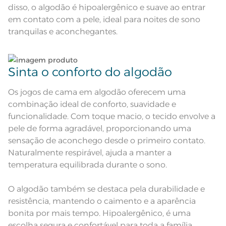
disso, o algodão é hipoalergênico e suave ao entrar
Acabamento
Tinto Liso
em contato com a pele, ideal para noites de sono
Lavação a 40ºC; Proibido alvejar;
tranquilas e aconchegantes.
Secar em tambor com
temperatura máxima de 60º; Ferro
Instruções de Lavagem
de passar com temperatura
maxima de 150º C; Proibido lavar a
seco;
Pode haver pequena variação de
Sinta o conforto do algodão
cor, de acordo com a configuração
e modelo do monitor ou do
Observações
aparelho celular. Consultar a cor
Os jogos de cama em algodão oferecem uma
nas especificações técnicas do
produto.
combinação ideal de conforto, suavidade e
funcionalidade. Com toque macio, o tecido envolve a
pele de forma agradável, proporcionando uma
sensação de aconchego desde o primeiro contato.
Naturalmente respirável, ajuda a manter a
temperatura equilibrada durante o sono.
O algodão também se destaca pela durabilidade e
resistência, mantendo o caimento e a aparência
bonita por mais tempo. Hipoalergênico, é uma
escolha segura e confortável para toda a família,