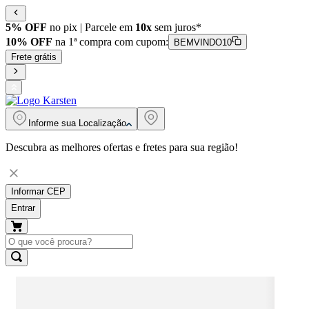
5% OFF
no pix | Parcele em
10x
sem juros*
10% OFF
na 1ª compra com cupom:
BEMVINDO10
Frete grátis
Informe sua
Localização
Descubra as melhores ofertas e fretes para sua região!
Informar CEP
Entrar