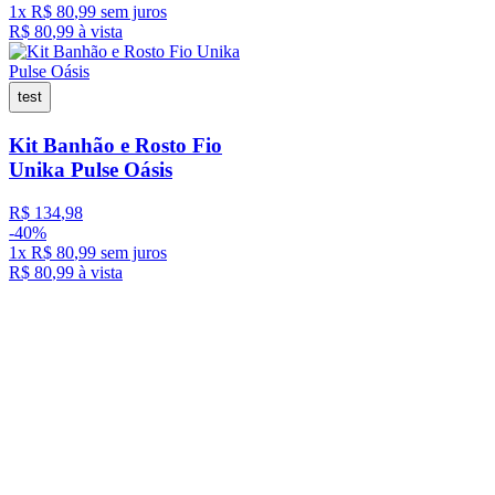
1
x
R$
80
,
99
sem juros
R$
80
,
99
à vista
test
Kit Banhão e Rosto Fio
Unika Pulse Oásis
R$
134
,
98
-
40%
1
x
R$
80
,
99
sem juros
R$
80
,
99
à vista