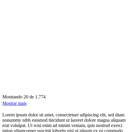
Mostrando
20 de 1.774
Mostrar mais
Lorem ipsum dolor sit amet, consectetuer adipiscing elit, sed diam
nonummy nibh euismod tincidunt ut laoreet dolore magna aliquam
erat volutpat. Ut wisi enim ad minim veniam, quis nostrud exerci
tation ullamcorper suscipit lobortis nisl ut aliquip ex ea commodo