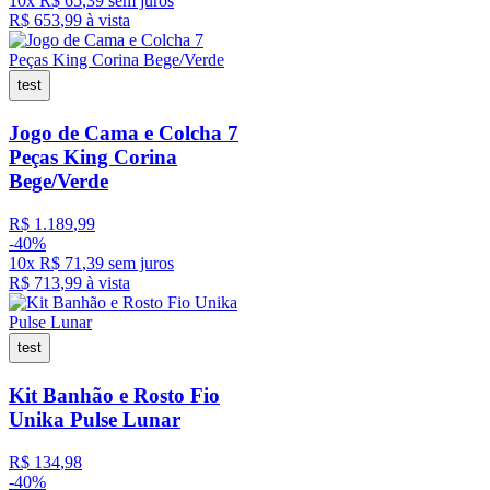
10
x
R$
65
,
39
sem juros
R$
653
,
99
à vista
test
Jogo de Cama e Colcha 7
Peças King Corina
Bege/Verde
R$
1
.
189
,
99
-
40%
10
x
R$
71
,
39
sem juros
R$
713
,
99
à vista
test
Kit Banhão e Rosto Fio
Unika Pulse Lunar
R$
134
,
98
-
40%