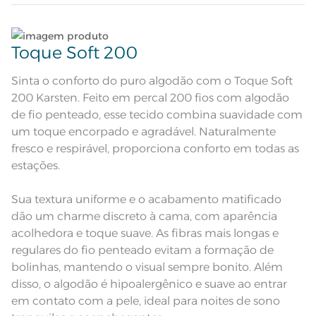
Quantidade de Peças
Lave tipos de tecidos distintos separadamente;
4 Peças
Toque Soft 200
Sobre lençol estampado com
dobra feita e bainha de 3cm;
Não lave cores claras e cores escuras no mesmo
Atributos
Lençol com elástico estampado;
ciclo;
Sinta o conforto do puro algodão com o Toque Soft
Fronha estampada com 3 abas de
5cm e ponto royal nos três lados
200 Karsten. Feito em percal 200 fios com algodão
Fronha bege com estampa floral
rosa e ponto royal verde.
Lave as peças no ciclo leve, suave ou delicado de
de fio penteado, esse tecido combina suavidade com
Descrição Visual
Sobrelençol em xadrez. Lençol com
sua lavadora;
elástico com leve textura.
um toque encorpado e agradável. Naturalmente
fresco e respirável, proporciona conforto em todas as
Composição
100% Algodão
Enxágue as peças com bastante água;
estações.
Tamanho
Queen
Utilize a quantidade mínima de amaciante e sabão;
Sua textura uniforme e o acabamento matificado
1 Lençol com Elástico; 1 Sobrelençol;
dão um charme discreto à cama, com aparência
Itens Inclusos
2 Fronhas
Leia atentamente as instruções na etiqueta.
acolhedora e toque suave. As fibras mais longas e
Lençol de Elástico: 1,58m x 1,98m x
regulares do fio penteado evitam a formação de
Medida
40cm; Sobrelençol: 2,40m x 2,50m;
Fronha: 50cm x 70cm
bolinhas, mantendo o visual sempre bonito. Além
disso, o algodão é hipoalergênico e suave ao entrar
Acabamento
Estampado com ponto Royal
em contato com a pele, ideal para noites de sono
Lavação a 40ºC; Proibido alvejar;