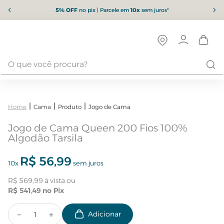
5% OFF
no pix | Parcele em
10x
sem juros*
Cama
Produto
Jogo de Cama
Jogo de Cama Queen 200 Fios 100%
Algodão Tarsila
R$
56
,
99
10
x
sem juros
R$
569
,
99
R$
541
,
49
－
＋