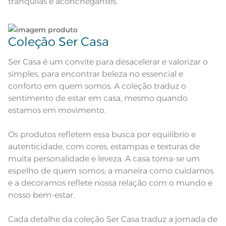
tranquilas e aconchegantes.
Secar em tambor com
temperatura máxima de 60º; Ferro
Instruções de Lavagem
de passar com temperatura
maxima de 150º C; Proibido lavar a
seco;
Pode haver pequena variação de
Coleção Ser Casa
cor, de acordo com a configuração
e modelo do monitor ou do
Observações
aparelho celular. Consultar a cor
Ser Casa é um convite para desacelerar e valorizar o
nas especificações técnicas do
produto.
simples, para encontrar beleza no essencial e
conforto em quem somos. A coleção traduz o
sentimento de estar em casa, mesmo quando
estamos em movimento.
Os produtos refletem essa busca por equilíbrio e
autenticidade, com cores, estampas e texturas de
muita personalidade e leveza. A casa torna-se um
espelho de quem somos; a maneira como cuidamos
e a decoramos reflete nossa relação com o mundo e
nosso bem-estar.
Cada detalhe da coleção Ser Casa traduz a jornada de