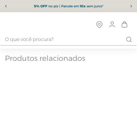
5% OFF
no pix | Parcele em
10x
sem juros*
Produtos relacionados