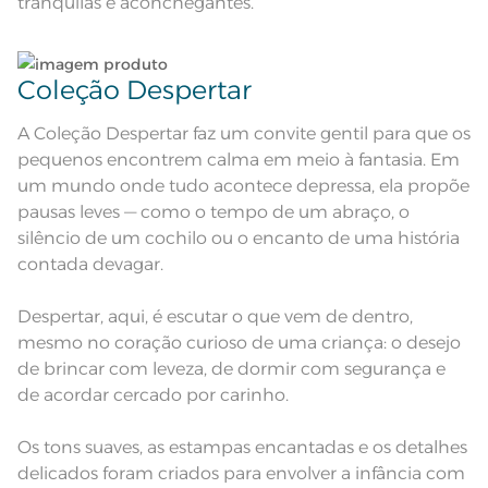
tranquilas e aconchegantes.
e modelo do monitor ou do
Observações
aparelho celular. Consultar a cor
nas especificações técnicas do
produto.
Coleção Despertar
A Coleção Despertar faz um convite gentil para que os
pequenos encontrem calma em meio à fantasia. Em
um mundo onde tudo acontece depressa, ela propõe
pausas leves — como o tempo de um abraço, o
silêncio de um cochilo ou o encanto de uma história
contada devagar.
Despertar, aqui, é escutar o que vem de dentro,
mesmo no coração curioso de uma criança: o desejo
de brincar com leveza, de dormir com segurança e
de acordar cercado por carinho.
Os tons suaves, as estampas encantadas e os detalhes
delicados foram criados para envolver a infância com