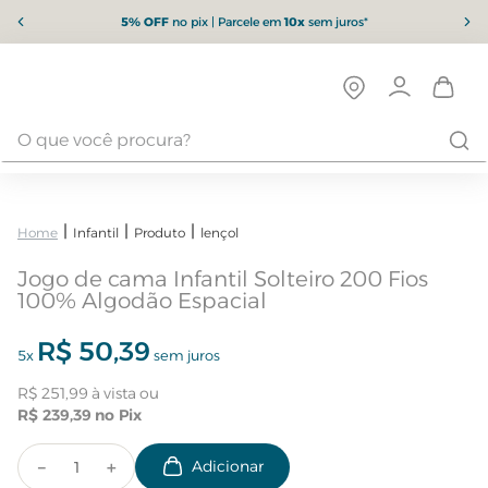
5% OFF
no pix | Parcele em
10x
sem juros*
Infantil
Produto
lençol
Jogo de cama Infantil Solteiro 200 Fios
100% Algodão Espacial
R$
50
,
39
5
x
sem juros
R$
251
,
99
R$
239
,
39
－
＋