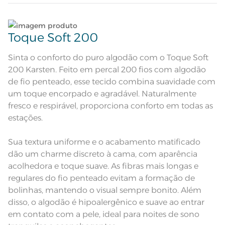
com estampas divertidas de
astronautas flutuando no espaço,
estrelas, planetas e frases que
Descrição Visual
Lave tipos de tecidos distintos separadamente;
convidam à aventura
intergaláctica. A fronha, tem
Toque Soft 200
estampa que brilha no escuro em
cor verde
Não lave cores claras e cores escuras no mesmo
ciclo;
Sinta o conforto do puro algodão com o Toque Soft
Composição
100% Algodão
200 Karsten. Feito em percal 200 fios com algodão
Lave as peças no ciclo leve, suave ou delicado de
de fio penteado, esse tecido combina suavidade com
Tamanho
Solteiro
sua lavadora;
um toque encorpado e agradável. Naturalmente
fresco e respirável, proporciona conforto em todas as
1 Sobrelençol; 1 Lençol de Elástico; 1
Itens Inclusos
Enxágue as peças com bastante água;
Fronha
estações.
Sobrelençol: 1,80m x 2,50m; Lençol
Medida
de Elástico:1,0m x 2,0m x 35cm;
Utilize a quantidade mínima de amaciante e sabão;
Fronha: 50cm x 70cm
Sua textura uniforme e o acabamento matificado
dão um charme discreto à cama, com aparência
Acabamento
Estampado
Leia atentamente as instruções na etiqueta.
acolhedora e toque suave. As fibras mais longas e
Lavação a 60ºC; Proibido alvejar;
regulares do fio penteado evitam a formação de
Secar em tambor com
temperatura máxima de 60ºC;
bolinhas, mantendo o visual sempre bonito. Além
Instruções de Lavagem
Ferro de passar com temperatura
máxima de 150ºC; Proibido lavar a
disso, o algodão é hipoalergênico e suave ao entrar
seco
em contato com a pele, ideal para noites de sono
Pode haver pequena variação de
cor, de acordo com a configuração