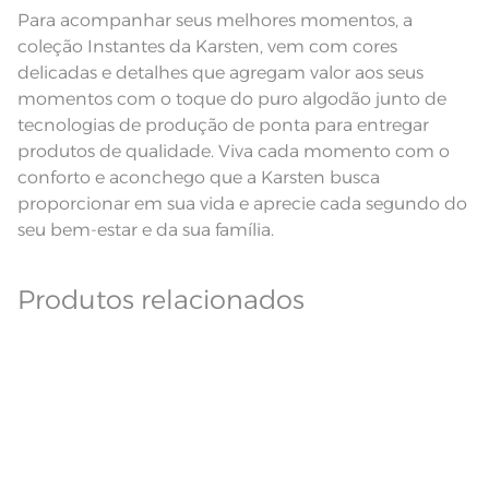
maxima de 150ºC; Proibido lavar a
seco
Para acompanhar seus melhores momentos, a
Pode haver pequena variação de
coleção Instantes da Karsten, vem com cores
cor, de acordo com a configuração
e modelo do monitor ou do
Observações
delicadas e detalhes que agregam valor aos seus
aparelho celular. Consultar a cor
nas especificações técnicas do
momentos com o toque do puro algodão junto de
produto.
tecnologias de produção de ponta para entregar
produtos de qualidade. Viva cada momento com o
conforto e aconchego que a Karsten busca
proporcionar em sua vida e aprecie cada segundo do
seu bem-estar e da sua família.
Produtos relacionados