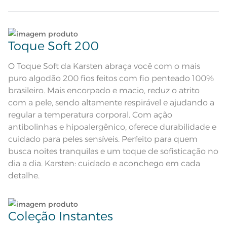
encorpado e macio; Altamente
respirável; Antipilling e
Hipoalergênico
Lençol com imagens e nomes de
cachorros por todo o corpo, Sobre
Lave tipos de tecidos distintos separadamente;
Descrição Visual
lençol com estampa de cachorros
e fronha dimensionada com 1 cão
Toque Soft 200
centralizado e moldura nas abas
Não lave cores claras e cores escuras no mesmo
Composição
100% Algodão
ciclo;
O Toque Soft da Karsten abraça você com o mais
puro algodão 200 fios feitos com fio penteado 100%
Tamanho
Solteiro
Lave as peças no ciclo leve, suave ou delicado de
brasileiro. Mais encorpado e macio, reduz o atrito
sua lavadora;
com a pele, sendo altamente respirável e ajudando a
Cor
Azul
regular a temperatura corporal. Com ação
Enxágue as peças com bastante água;
antibolinhas e hipoalergênico, oferece durabilidade e
1 Lençol com Elástico; 1 Sobre
Itens Inclusos
cuidado para peles sensíveis. Perfeito para quem
Lençol; 1 Fronha
Utilize a quantidade mínima de amaciante e sabão;
busca noites tranquilas e um toque de sofisticação no
Sobre Lençol: 1,80m x 2,50m;
Medida
Lençol de Elástico: 1,0m x 2,0m x
dia a dia. Karsten: cuidado e aconchego em cada
35cm; Fronha 50cm x 70cm
Leia atentamente as instruções na etiqueta.
detalhe.
Acabamento
Estampado
Lavação a 60ºC; Proibido alvejar;
Secar em tambor com
Coleção Instantes
temperatura maxima de 60ºC;
Instruções de Lavagem
Ferro de passar com temperatura