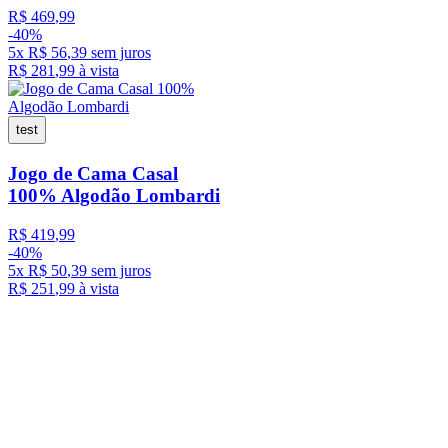
R$
469
,
99
-
40%
5
x
R$
56
,
39
sem juros
R$
281
,
99
à vista
test
Jogo de Cama Casal
100% Algodão Lombardi
R$
419
,
99
-
40%
5
x
R$
50
,
39
sem juros
R$
251
,
99
à vista