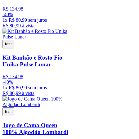
R$
134
,
98
-
40%
1
x
R$
80
,
99
sem juros
R$
80
,
99
à vista
test
Kit Banhão e Rosto Fio
Unika Pulse Lunar
R$
134
,
98
-
40%
1
x
R$
80
,
99
sem juros
R$
80
,
99
à vista
test
Jogo de Cama Queen
100% Algodão Lombardi