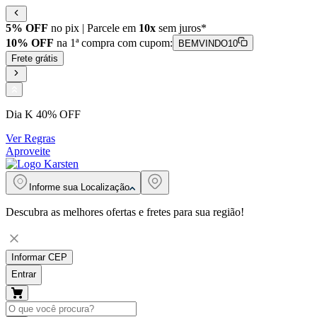
5% OFF
no pix | Parcele em
10x
sem juros*
10% OFF
na 1ª compra com cupom:
BEMVINDO10
Frete grátis
Dia K 40% OFF
Ver Regras
Aproveite
Informe sua
Localização
Descubra as melhores ofertas e fretes para sua região!
Informar CEP
Entrar