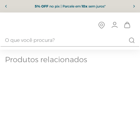
5% OFF
no pix | Parcele em
10x
sem juros*
Produtos relacionados