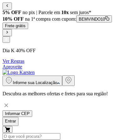
5% OFF
no pix | Parcele em
10x
sem juros*
10% OFF
na 1ª compra com cupom:
BEMVINDO10
Frete grátis
Dia K 40% OFF
Ver Regras
Aproveite
Informe sua
Localização
Descubra as melhores ofertas e fretes para sua região!
Informar CEP
Entrar