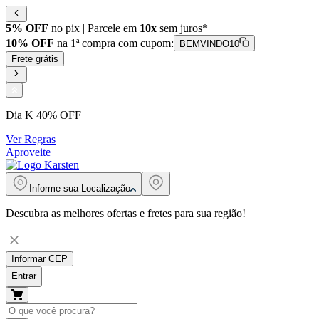
5% OFF
no pix | Parcele em
10x
sem juros*
10% OFF
na 1ª compra com cupom:
BEMVINDO10
Frete grátis
Dia K 40% OFF
Ver Regras
Aproveite
Informe sua
Localização
Descubra as melhores ofertas e fretes para sua região!
Informar CEP
Entrar