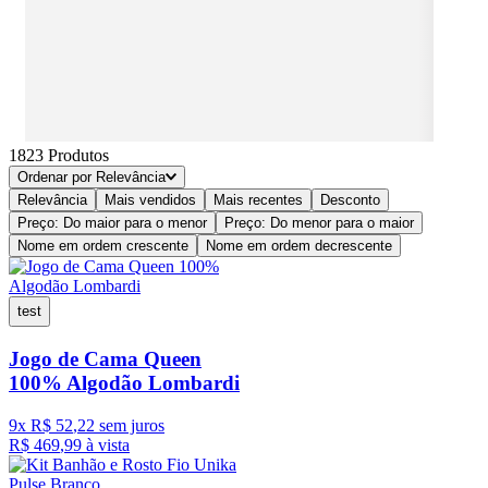
1823
Produtos
Ordenar por
Relevância
Relevância
Mais vendidos
Mais recentes
Desconto
Preço: Do maior para o menor
Preço: Do menor para o maior
Nome em ordem crescente
Nome em ordem decrescente
test
Jogo de Cama Queen
100% Algodão Lombardi
9
x
R$
52
,
22
sem juros
R$
469
,
99
à vista