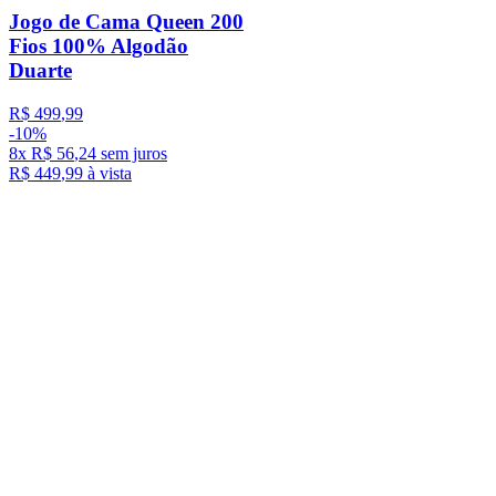
Jogo de Cama Queen 200
Fios 100% Algodão
Duarte
R$
499
,
99
-
10%
8
x
R$
56
,
24
sem juros
R$
449
,
99
à vista