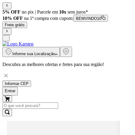
5% OFF
no pix | Parcele em
10x
sem juros*
10% OFF
na 1ª compra com cupom:
BEMVINDO10
Frete grátis
Informe sua
Localização
Descubra as melhores ofertas e fretes para sua região!
Informar CEP
Entrar