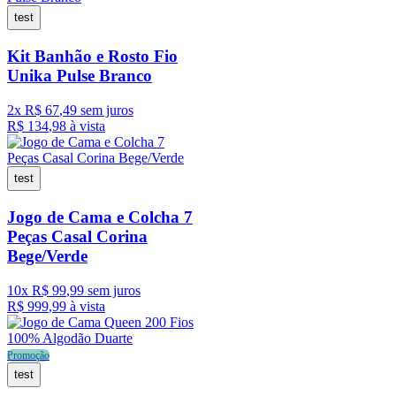
test
Kit Banhão e Rosto Fio
Unika Pulse Branco
2
x
R$
67
,
49
sem juros
R$
134
,
98
à vista
test
Jogo de Cama e Colcha 7
Peças Casal Corina
Bege/Verde
10
x
R$
99
,
99
sem juros
R$
999
,
99
à vista
Promoção
test