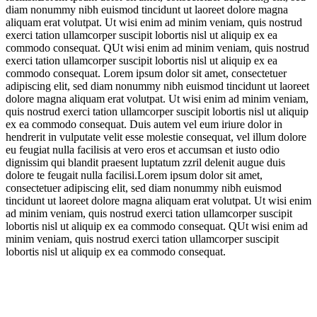
diam nonummy nibh euismod tincidunt ut laoreet dolore magna
aliquam erat volutpat. Ut wisi enim ad minim veniam, quis nostrud
exerci tation ullamcorper suscipit lobortis nisl ut aliquip ex ea
commodo consequat. QUt wisi enim ad minim veniam, quis nostrud
exerci tation ullamcorper suscipit lobortis nisl ut aliquip ex ea
commodo consequat. Lorem ipsum dolor sit amet, consectetuer
adipiscing elit, sed diam nonummy nibh euismod tincidunt ut laoreet
dolore magna aliquam erat volutpat. Ut wisi enim ad minim veniam,
quis nostrud exerci tation ullamcorper suscipit lobortis nisl ut aliquip
ex ea commodo consequat. Duis autem vel eum iriure dolor in
hendrerit in vulputate velit esse molestie consequat, vel illum dolore
eu feugiat nulla facilisis at vero eros et accumsan et iusto odio
dignissim qui blandit praesent luptatum zzril delenit augue duis
dolore te feugait nulla facilisi.Lorem ipsum dolor sit amet,
consectetuer adipiscing elit, sed diam nonummy nibh euismod
tincidunt ut laoreet dolore magna aliquam erat volutpat. Ut wisi enim
ad minim veniam, quis nostrud exerci tation ullamcorper suscipit
lobortis nisl ut aliquip ex ea commodo consequat. QUt wisi enim ad
minim veniam, quis nostrud exerci tation ullamcorper suscipit
lobortis nisl ut aliquip ex ea commodo consequat.