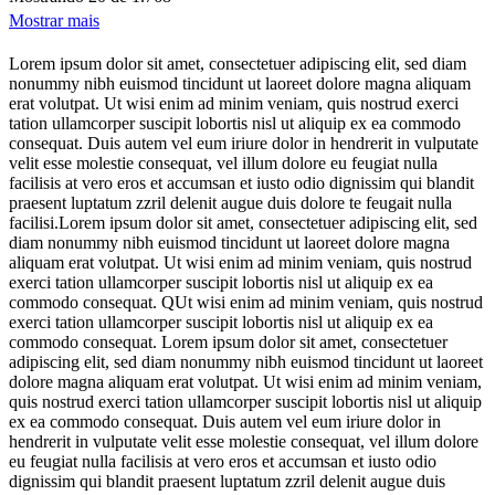
Mostrar mais
Lorem ipsum dolor sit amet, consectetuer adipiscing elit, sed diam
nonummy nibh euismod tincidunt ut laoreet dolore magna aliquam
erat volutpat. Ut wisi enim ad minim veniam, quis nostrud exerci
tation ullamcorper suscipit lobortis nisl ut aliquip ex ea commodo
consequat. Duis autem vel eum iriure dolor in hendrerit in vulputate
velit esse molestie consequat, vel illum dolore eu feugiat nulla
facilisis at vero eros et accumsan et iusto odio dignissim qui blandit
praesent luptatum zzril delenit augue duis dolore te feugait nulla
facilisi.Lorem ipsum dolor sit amet, consectetuer adipiscing elit, sed
diam nonummy nibh euismod tincidunt ut laoreet dolore magna
aliquam erat volutpat. Ut wisi enim ad minim veniam, quis nostrud
exerci tation ullamcorper suscipit lobortis nisl ut aliquip ex ea
commodo consequat. QUt wisi enim ad minim veniam, quis nostrud
exerci tation ullamcorper suscipit lobortis nisl ut aliquip ex ea
commodo consequat. Lorem ipsum dolor sit amet, consectetuer
adipiscing elit, sed diam nonummy nibh euismod tincidunt ut laoreet
dolore magna aliquam erat volutpat. Ut wisi enim ad minim veniam,
quis nostrud exerci tation ullamcorper suscipit lobortis nisl ut aliquip
ex ea commodo consequat. Duis autem vel eum iriure dolor in
hendrerit in vulputate velit esse molestie consequat, vel illum dolore
eu feugiat nulla facilisis at vero eros et accumsan et iusto odio
dignissim qui blandit praesent luptatum zzril delenit augue duis