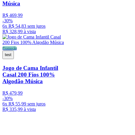
Música
R$
469
,
99
-
30%
6
x
R$
54
,
83
sem juros
R$
328
,
99
à vista
Promoção
test
Jogo de Cama Infantil
Casal 200 Fios 100%
Algodão Música
R$
479
,
99
-
30%
6
x
R$
55
,
99
sem juros
R$
335
,
99
à vista