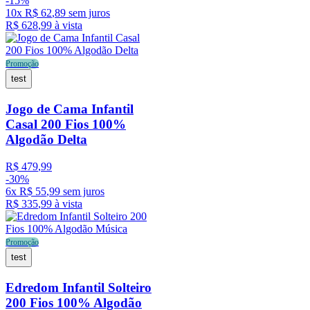
-
15%
10
x
R$
62
,
89
sem juros
R$
628
,
99
à vista
Promoção
test
Jogo de Cama Infantil
Casal 200 Fios 100%
Algodão Delta
R$
479
,
99
-
30%
6
x
R$
55
,
99
sem juros
R$
335
,
99
à vista
Promoção
test
Edredom Infantil Solteiro
200 Fios 100% Algodão