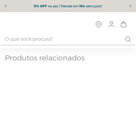
5% OFF
no pix | Parcele em
10x
sem juros*
Produtos relacionados