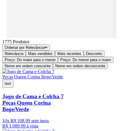
1775
Produtos
Ordenar por
Relevância
Relevância
Mais vendidos
Mais recentes
Desconto
Preço: Do maior para o menor
Preço: Do menor para o maior
Nome em ordem crescente
Nome em ordem decrescente
test
Jogo de Cama e Colcha 7
Peças Queen Corina
Bege/Verde
10
x
R$
108
,
99
sem juros
R$
1
.
089
,
99
à vista