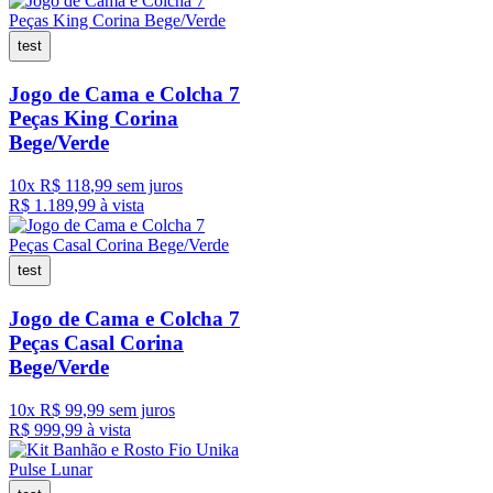
test
Jogo de Cama e Colcha 7
Peças King Corina
Bege/Verde
10
x
R$
118
,
99
sem juros
R$
1
.
189
,
99
à vista
test
Jogo de Cama e Colcha 7
Peças Casal Corina
Bege/Verde
10
x
R$
99
,
99
sem juros
R$
999
,
99
à vista