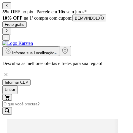
5% OFF
no pix | Parcele em
10x
sem juros*
10% OFF
na 1ª compra com cupom:
BEMVINDO10
Frete grátis
Informe sua
Localização
Descubra as melhores ofertas e fretes para sua região!
Informar CEP
Entrar