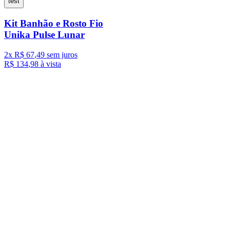
test
Kit Banhão e Rosto Fio
Unika Pulse Lunar
2
x
R$
67
,
49
sem juros
R$
134
,
98
à vista