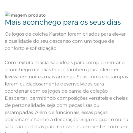
Cantos quadrados; Matelassado
Atributos
geométrico; Porta-travesseiro com
3 abas de 5cm; Gramatura de
Lave tipos de tecidos distintos separadamente;
120g/m²
Mais aconchego para os seus dias
Corpo: 100% Poliéster; Manta de
Composição
enchimento: 100% Poliéster
Não lave cores claras e cores escuras no mesmo
ciclo;
Os jogos de colcha Karsten foram criados para elevar
Tamanho
Super King
a qualidade do seu descanso com um toque de
Lave as peças no ciclo leve, suave ou delicado de
conforto e sofisticação.
Cor
Concreto
sua lavadora;
Com textura macia, são ideais para complementar o
Itens Inclusos
1 Colcha e 2 Porta-travesseiros
Enxágue as peças com bastante água;
aconchego nos dias frios e também para oferecer
Colcha 3,20m x 2,70m; Porta-
leveza em noites mais amenas. Suas cores e estampas
Medida
travesseiro 50cm x 70cm e abas de
Utilize a quantidade mínima de amaciante e sabão;
foram cuidadosamente desenvolvidas para
5cm
coordenar com os jogos de cama da coleção
Acabamento
Tinto
Leia atentamente as instruções na etiqueta.
Despertar, permitindo composições versáteis e cheias
Lavação a 60ºC; Proibido alvejar;
de personalidade, seja com peças lisas ou
Secar em tambor com
temperatura maxima de 60ºC;
estampadas. Além de funcionais, essas peças
Instruções de Lavagem
Ferro de passar com temperatura
adicionam charme à decoração. Seja no quarto ou na
maxima de 150ºC; Proibido lavar a
seco
sala, são perfeitas para renovar os ambientes com um
Pode haver pequena variação de
cor, de acordo com a configuração