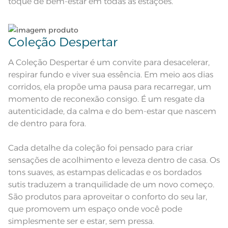
toque de bem-estar em todas as estações.
e modelo do monitor ou do
Observações
aparelho celular. Consultar a cor
nas especificações técnicas do
produto.
Coleção Despertar
A Coleção Despertar é um convite para desacelerar,
respirar fundo e viver sua essência. Em meio aos dias
corridos, ela propõe uma pausa para recarregar, um
momento de reconexão consigo. É um resgate da
autenticidade, da calma e do bem-estar que nascem
de dentro para fora.
Cada detalhe da coleção foi pensado para criar
sensações de acolhimento e leveza dentro de casa. Os
tons suaves, as estampas delicadas e os bordados
sutis traduzem a tranquilidade de um novo começo.
São produtos para aproveitar o conforto do seu lar,
que promovem um espaço onde você pode
simplesmente ser e estar, sem pressa.