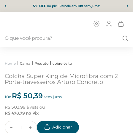
5% OFF
no pix | Parcele em
10x
sem juros*
Cama
Produto
cobre-Leito
Colcha Super King de Microfibra com 2
Porta-travesseiros Arturo Concreto
R$
50
,
39
10
x
sem juros
R$
503
,
99
R$
478
,
79
－
＋