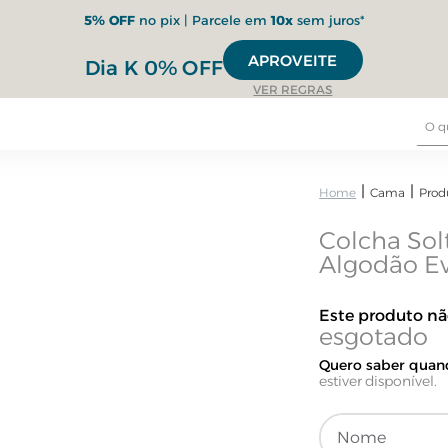
5% OFF
no pix | Parcele em
10x
sem juros*
APROVEITE
Dia K 0% OFF
VER REGRAS
Cama
Prod
Colcha Sol
Algodão E
Este produto n
Quero saber quand