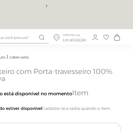
10% OFF
Informe sua
Localização
uto
cobre-Leito
teiro com Porta-travesseiro 100%
va
ão está disponível no momento
o estiver disponível