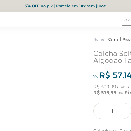
5% OFF
no pix | Parcele em
10x
sem juros*
Cama
Prod
Colcha Sol
Algodão Ta
R$
57
,
1
7
x
R$
399
,
99
R$
379
,
99
－
＋
Calcule seu Fret