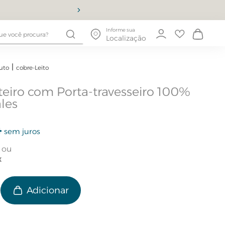
10% OFF
Informe sua
Localização
uto
cobre-Leito
teiro com Porta-travesseiro 100%
les
4
sem juros
e