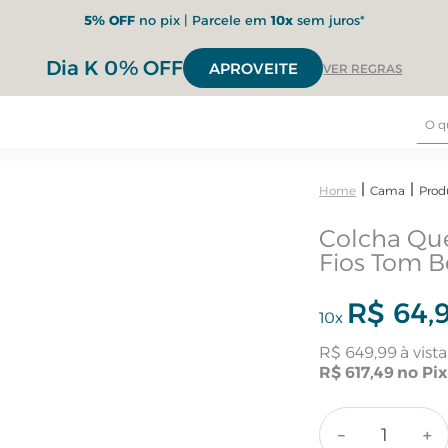
5% OFF
no pix | Parcele em
10x
sem juros*
Dia K 0% OFF
APROVEITE
VER REGRAS
Cama
Prod
Colcha Que
Fios Tom 
R$
64
,
10
x
R$
649
,
99
R$
617
,
49
－
＋