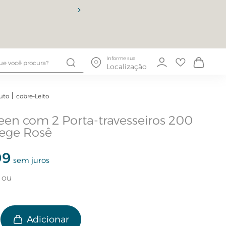
10% OFF
Informe sua
Localização
uto
cobre-Leito
en com 2 Porta-travesseiros 200
Bege Rosê
99
sem juros