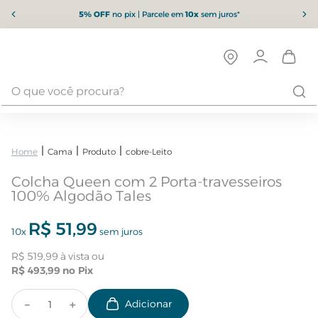
5% OFF
no pix | Parcele em
10x
sem juros*
Cama
Produto
cobre-Leito
Colcha Queen com 2 Porta-travesseiros
100% Algodão Tales
R$
51
,
99
10
x
sem juros
R$
519
,
99
R$
493
,
99
－
＋