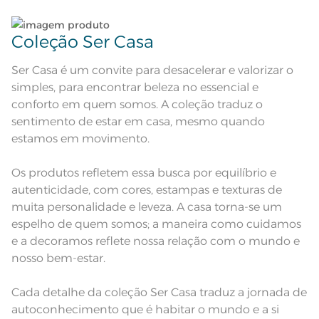
seco;
Pode haver pequena variação de
cor, de acordo com a configuração
e modelo do monitor ou do
Coleção Ser Casa
Observações
aparelho celular. Consultar a cor
nas especificações técnicas do
produto.
Ser Casa é um convite para desacelerar e valorizar o
simples, para encontrar beleza no essencial e
conforto em quem somos. A coleção traduz o
sentimento de estar em casa, mesmo quando
estamos em movimento.
Os produtos refletem essa busca por equilíbrio e
autenticidade, com cores, estampas e texturas de
muita personalidade e leveza. A casa torna-se um
espelho de quem somos; a maneira como cuidamos
e a decoramos reflete nossa relação com o mundo e
nosso bem-estar.
Cada detalhe da coleção Ser Casa traduz a jornada de
autoconhecimento que é habitar o mundo e a si