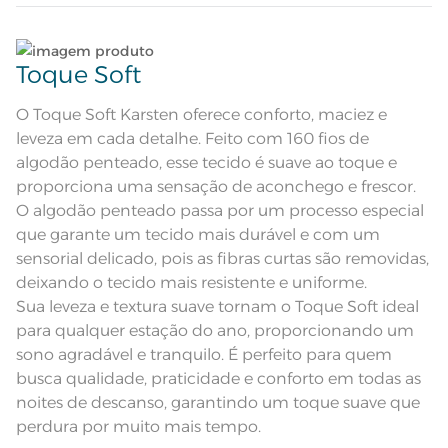
Colcha dupla face com tratamento
termobond e cantos quadrados;
Lave tipos de tecidos distintos separadamente;
Atributos
Porta-travesseiro com 3 abas de
Toque Soft
5cm; Manta de enchimento de
60g/m²
Não lave cores claras e cores escuras no mesmo
Colcha dupla-face: frente com
estampa geométrica em tons de
ciclo;
O Toque Soft Karsten oferece conforto, maciez e
Descrição Visual
cinza escuro. Verso cinza com
listras.
leveza em cada detalhe. Feito com 160 fios de
Lave as peças no ciclo leve, suave ou delicado de
100% Algodão; Manta de
algodão penteado, esse tecido é suave ao toque e
Composição
enchimento 100% Poliéster
sua lavadora;
proporciona uma sensação de aconchego e frescor.
O algodão penteado passa por um processo especial
Tamanho
Queen
Enxágue as peças com bastante água;
que garante um tecido mais durável e com um
sensorial delicado, pois as fibras curtas são removidas,
Itens Inclusos
1 Colcha e 2 Porta-travesseiros
Utilize a quantidade mínima de amaciante e sabão;
deixando o tecido mais resistente e uniforme.
Colcha: 2,40m x 2,55m; Porta-
Sua leveza e textura suave tornam o Toque Soft ideal
Medida
travesseiro: 50cm x 70cm
Leia atentamente as instruções na etiqueta.
para qualquer estação do ano, proporcionando um
sono agradável e tranquilo. É perfeito para quem
Acabamento
Estampado
busca qualidade, praticidade e conforto em todas as
Lavação a 40ºC; Proibido alvejar;
noites de descanso, garantindo um toque suave que
Secar em tambor com
temperatura máxima de 60º; Ferro
Instruções de Lavagem
perdura por muito mais tempo.
de passar com temperatura
maxima de 110º C; Proibido lavar a