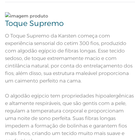
Colcha dupla face com tratamento
termobond e cantos quadrados;
Lave tipos de tecidos distintos separadamente;
Atributos
Porta-travesseiro com 3 abas de
Toque Supremo
5cm; Algodão egípcio; Manta de
enchimento de 100g/m²
Não lave cores claras e cores escuras no mesmo
Colcha dupla-face: frente na cor
branca com bordado cinza em
ciclo;
O Toque Supremo da Karsten começa com
Descrição Visual
formato de folhas. Verso na cor
branca.
experiência sensorial do cetim 300 fios, produzido
Lave as peças no ciclo leve, suave ou delicado de
100% Algodão; Manta de
com algodão egípcio de fibras longas. Esse tecido
Composição
enchimento 100% Poliéster
sua lavadora;
sedoso, de toque extremamente macio e com
cintilância natural, por conta do entrelaçamento dos
Tamanho
Queen
Enxágue as peças com bastante água;
fios; além disso, sua estrutura maleável proporciona
um caimento perfeito na cama.
Cor
Branco/Prata
Utilize a quantidade mínima de amaciante e sabão;
O algodão egípcio tem propriedades hipoalergênicas
Itens Inclusos
1 Colcha e 2 Porta-travesseiros
Leia atentamente as instruções na etiqueta.
e altamente respiráveis, que são gentis com a pele,
Colcha: 2,40m x 2,60m; Porta-
regulam a temperatura corporal e proporcionam
Medida
travesseiro: 50cm x 70cm
uma noite de sono perfeita. Suas fibras longas
impedem a formação de bolinhas e garantem fios
Acabamento
Tinto Bordado
mais finos, criando um tecido muito mais suave e
Lavação a 40ºC; Proibido alvejar;