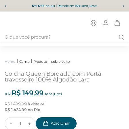
5% OFF
no pix | Parcele em
10x
sem juros*
Cama
Produto
cobre-Leito
Colcha Queen Bordada com Porta-
travesseiro 100% Algodão Lara
R$
149
,
99
10
x
sem juros
R$
1
.
499
,
99
R$
1
.
424
,
99
－
＋