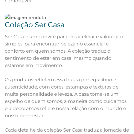
confortável.
Secar em tambor com
temperatura máxima de 60º; Ferro
Instruções de Lavagem
de passar com temperatura
maxima de 110º C; Proibido lavar a
seco;
Pode haver pequena variação de
Coleção Ser Casa
cor, de acordo com a configuração
e modelo do monitor ou do
Observações
aparelho celular. Consultar a cor
Ser Casa é um convite para desacelerar e valorizar o
nas especificações técnicas do
produto.
simples, para encontrar beleza no essencial e
conforto em quem somos. A coleção traduz o
sentimento de estar em casa, mesmo quando
estamos em movimento.
Os produtos refletem essa busca por equilíbrio e
autenticidade, com cores, estampas e texturas de
muita personalidade e leveza. A casa torna-se um
espelho de quem somos; a maneira como cuidamos
e a decoramos reflete nossa relação com o mundo e
nosso bem-estar.
Cada detalhe da coleção Ser Casa traduz a jornada de