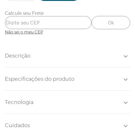
Calcule seu Frete
Ok
Não sei o meu CEP
Descrição
O jogo de colcha Dallas traduz o charme do estilo clássico aliado ao
Especificações do produto
conforto do algodão egípcio. Em tons neutros e atemporais, destaca-se
pelo matelassado texturizado, que cria um desenho geométrico em
relevo e valoriza composições minimalistas com sofisticação.
Confeccionado em cetim 300 fios, oferece toque macio e alta
respirabilidade, garantindo bem-estar no dia a dia. O jogo de colcha
Tecnologia
Toque Supremo | Algodão egípcio
Tecido
Dallas é perfeito para quem busca conforto todos os dias e prefere um
300 fios
enxoval atemporal, que harmonize com diferentes estilos.
Quantidade de Fios
300 Fios
Cuidados
Quantidade de Peças
3 Peças