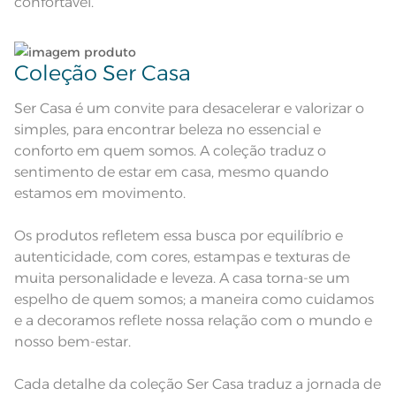
confortável.
temperatura máxima de 60º; Ferro
Instruções de Lavagem
de passar com temperatura
maxima de 110º C; Proibido lavar a
seco;
Pode haver pequena variação de
Coleção Ser Casa
cor, de acordo com a configuração
e modelo do monitor ou do
Observações
aparelho celular. Consultar a cor
nas especificações técnicas do
Ser Casa é um convite para desacelerar e valorizar o
produto.
simples, para encontrar beleza no essencial e
conforto em quem somos. A coleção traduz o
sentimento de estar em casa, mesmo quando
estamos em movimento.
Os produtos refletem essa busca por equilíbrio e
autenticidade, com cores, estampas e texturas de
muita personalidade e leveza. A casa torna-se um
espelho de quem somos; a maneira como cuidamos
e a decoramos reflete nossa relação com o mundo e
nosso bem-estar.
Cada detalhe da coleção Ser Casa traduz a jornada de