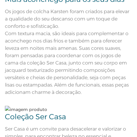
Atributos
cm; Cantos quadrados; Porta-
Não lave cores claras e cores escuras no mesmo
travesseiro com 3 abas de 5cm;
ciclo;
Manta de enchimento de 220g/m²
Os jogos de colcha Karsten foram criados para elevar
Colcha e porta-travesseiro em
a qualidade do seu descanso com um toque de
tecido jacquard texturizado de
Descrição Visual
arranjos de folhagens com
Lave as peças no ciclo leve, suave ou delicado de
conforto e sofisticação.
acabamento emoldurado de 15cm
sua lavadora;
Com textura macia, são ideais para complementar o
Corpo: 100% Poliéster; Manta de
Composição
enchimento: 100% Poliéster
aconchego nos dias frios e também para oferecer
Enxágue as peças com bastante água;
leveza em noites mais amenas. Suas cores suaves,
Tamanho
King
foram pensadas para coordenar com os jogos de
Utilize a quantidade mínima de amaciante e sabão;
cama da coleção Ser Casa, junto com seu corpo em
Cor
Branco
jacquard texturizado permitindo composições
Leia atentamente as instruções na etiqueta.
versáteis e cheias de personalidade, seja com peças
Itens Inclusos
1 Colcha e 2 Porta-travesseiros
lisas ou estampadas. Além de funcionais, essas peças
Colcha: 2,90m x 2,60m; Porta-
adicionam charme à decoração.
Medida
travesseiro: 50cm x 70cm + 5cm
abas
Acabamento
Tinto
Coleção Ser Casa
Lavação a 40ºC; Proibido alvejar;
Secar em tambor com
temperatura máxima de 60º; Ferro
Ser Casa é um convite para desacelerar e valorizar o
Instruções de Lavagem
de passar com temperatura
maxima de 110º C; Proibido lavar a
simples, para encontrar beleza no essencial e