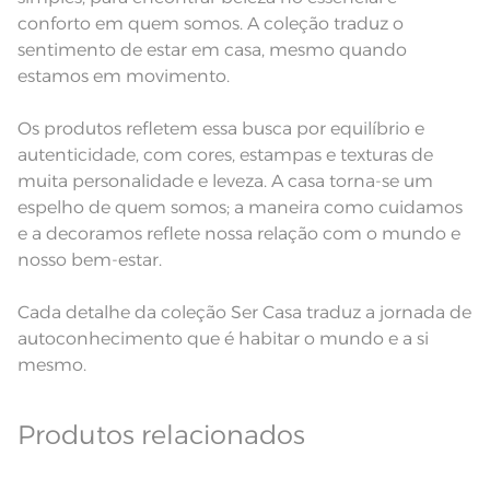
seco
conforto em quem somos. A coleção traduz o
Pode haver pequena variação de
cor, de acordo com a configuração
sentimento de estar em casa, mesmo quando
e modelo do monitor ou do
Observações
aparelho celular. Consultar a cor
estamos em movimento.
nas especificações técnicas do
produto.
Os produtos refletem essa busca por equilíbrio e
autenticidade, com cores, estampas e texturas de
muita personalidade e leveza. A casa torna-se um
espelho de quem somos; a maneira como cuidamos
e a decoramos reflete nossa relação com o mundo e
nosso bem-estar.
Cada detalhe da coleção Ser Casa traduz a jornada de
autoconhecimento que é habitar o mundo e a si
mesmo.
Produtos relacionados