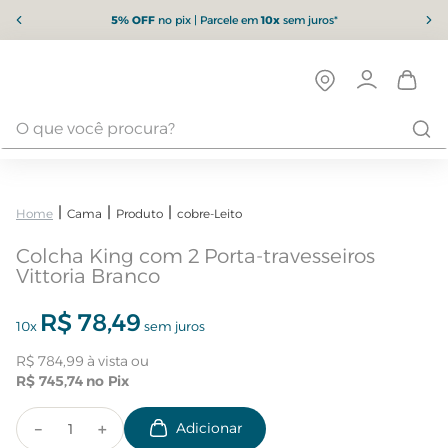
5% OFF
no pix | Parcele em
10x
sem juros*
Cama
Produto
cobre-Leito
Colcha King com 2 Porta-travesseiros
Vittoria Branco
R$
78
,
49
10
x
sem juros
R$
784
,
99
R$
745
,
74
－
＋