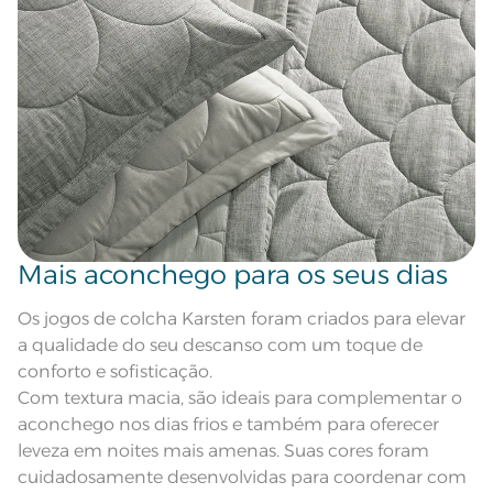
quadrados; Matelassado
Atributos
Não lave cores claras e cores escuras no mesmo
geométrico; Porta-travesseiro com
ciclo;
3 abas de 5cm; Gramatura de
120g/m²
Tecido com efeito mesclado Cinza
Descrição Visual
Lave as peças no ciclo leve, suave ou delicado de
Escuro Azulado
sua lavadora;
Corpo: 100% Poliéster; Manta de
Composição
enchimento: 100% Poliéster
Enxágue as peças com bastante água;
Tamanho
King
Utilize a quantidade mínima de amaciante e sabão;
Cor
Basalto
Mais aconchego para os seus dias
Leia atentamente as instruções na etiqueta.
Itens Inclusos
1 Colcha e 2 Porta-travesseiros
Os jogos de colcha Karsten foram criados para elevar
Colcha: 2,90m x 2,60m; Porta-
a qualidade do seu descanso com um toque de
Medida
travesseiro: 50cm x 70cm + 5cm
abas
conforto e sofisticação.
Com textura macia, são ideais para complementar o
Acabamento
Tinto
aconchego nos dias frios e também para oferecer
Lavação a 40ºC; Proibido alvejar;
leveza em noites mais amenas. Suas cores foram
Secar em tambor com
temperatura máxima de 60º; Ferro
Instruções de Lavagem
cuidadosamente desenvolvidas para coordenar com
de passar com temperatura