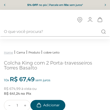
5% OFF
no pix | Parcele em
10x
sem juros*
Cama
Produto
cobre-Leito
Colcha King com 2 Porta-travesseiros
Torres Basalto
R$
67
,
49
10
x
sem juros
R$
674
,
99
R$
641
,
24
－
＋