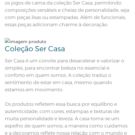
maxima de 110º C; Proibido lavar a
os jogos de cama da coleção Ser Casa, permitindo
seco
Pode haver pequena variação de
composições versáteis e cheias de personalidade, seja
cor, de acordo com a configuração
e modelo do monitor ou do
com peças lisas ou estampadas. Além de funcionais,
Observações
aparelho celular. Consultar a cor
essas peças adicionam charme à decoração.
nas especificações técnicas do
produto.
Coleção Ser Casa
Ser Casa é um convite para desacelerar e valorizar o
simples, para encontrar beleza no essencial e
conforto em quem somos. A coleção traduz o
sentimento de estar em casa, mesmo quando
estamos em movimento.
Os produtos refletem essa busca por equilíbrio e
autenticidade, com cores, estampas e texturas de
muita personalidade e leveza. A casa torna-se um
espelho de quem somos; a maneira como cuidamos
e a decoramos reflete nossa relação com o mundo e