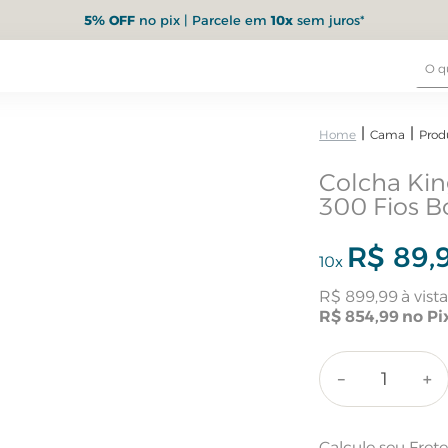
5% OFF
no pix | Parcele em
10x
sem juros*
Cama
Prod
Colcha Kin
300 Fios B
R$
89
,
10
x
R$
899
,
99
R$
854
,
99
－
＋
Calcule seu Fret