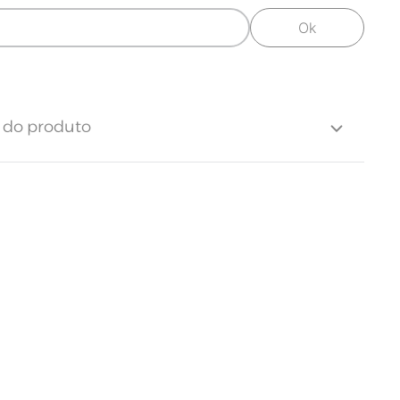
Ok
s do produto
Toque Supremo | Algodão egípcio
300 fios
e Fios
300 Fios
de Peças
3 Peças