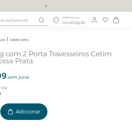
10% OFF
Informe sua
Localização
uto
cobre-Leito
g com 2 Porta Travesseiros Cetim
ossa Prata
99
sem juros
e