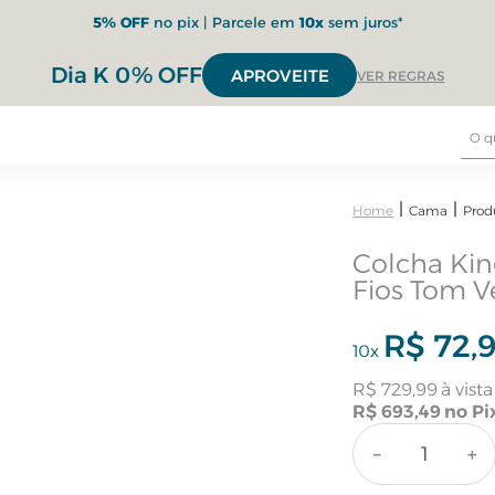
5% OFF
no pix | Parcele em
10x
sem juros*
Dia K 0% OFF
APROVEITE
VER REGRAS
Cama
Prod
Colcha Kin
Fios Tom 
R$
72
,
10
x
R$
729
,
99
R$
693
,
49
－
＋