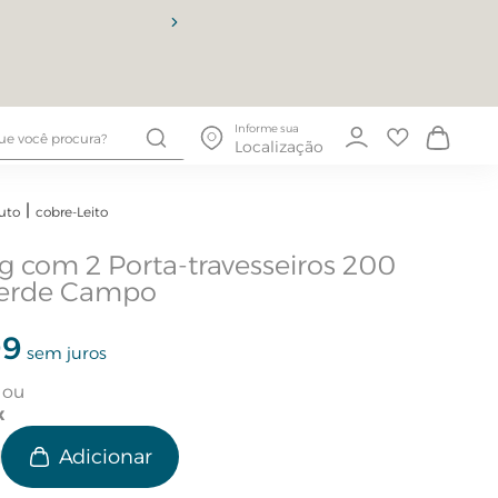
10% OFF
Informe sua
Localização
uto
cobre-Leito
g com 2 Porta-travesseiros 200
Verde Campo
99
sem juros