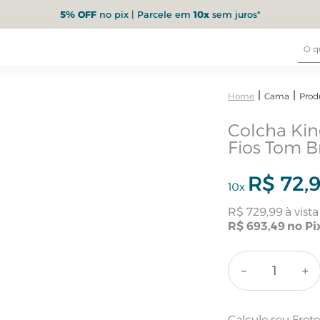
5% OFF
no pix | Parcele em
10x
sem juros*
Cama
Prod
Colcha Kin
Fios Tom B
R$
72
,
10
x
R$
729
,
99
R$
693
,
49
－
＋
Calcule seu Fret