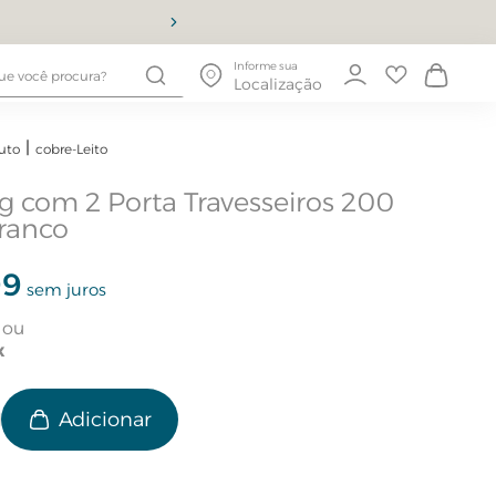
10% OFF
Informe sua
Localização
uto
cobre-Leito
g com 2 Porta Travesseiros 200
ranco
99
sem juros
e