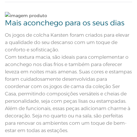
Atributos
Porta travesseiro com 3 abas de 5
cm; Manta de enchimento de
120g/m²
Lave tipos de tecidos distintos separadamente;
Colcha dupla-face: frente e verso na
Descrição Visual
Mais aconchego para os seus dias
cor azul com leve textura.
Não lave cores claras e cores escuras no mesmo
100% Algodão; Manta de
ciclo;
Composição
Os jogos de colcha Karsten foram criados para elevar
enchimento 100% Poliéster
a qualidade do seu descanso com um toque de
Lave as peças no ciclo leve, suave ou delicado de
Tamanho
King
conforto e sofisticação.
sua lavadora;
Com textura macia, são ideais para complementar o
Cor
Marinho
aconchego nos dias frios e também para oferecer
Enxágue as peças com bastante água;
leveza em noites mais amenas. Suas cores e estampas
Itens Inclusos
1 Colcha e 2 Porta-travesseiros
foram cuidadosamente desenvolvidas para
Utilize a quantidade mínima de amaciante e sabão;
coordenar com os jogos de cama da coleção Ser
Colcha: 2,80m x 2,55m; Porta-
Medida
Casa, permitindo composições versáteis e cheias de
travesseiro: 50cm x 70cm
Leia atentamente as instruções na etiqueta.
personalidade, seja com peças lisas ou estampadas.
Acabamento
Estampado
Além de funcionais, essas peças adicionam charme à
decoração. Seja no quarto ou na sala, são perfeitas
Lavação a 40ºC; Proibido alvejar;
Secar em tambor com
para renovar os ambientes com um toque de bem-
temperatura máxima de 60º; Ferro
Instruções de Lavagem
de passar com temperatura
estar em todas as estações.
maxima de 110º C; Proibido lavar a