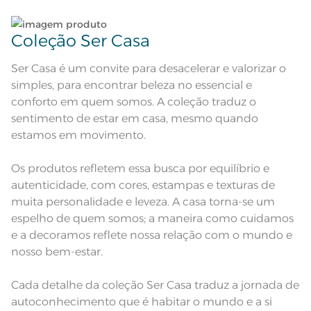
seco;
Pode haver pequena variação de
cor, de acordo com a configuração
e modelo do monitor ou do
Observações
Coleção Ser Casa
aparelho celular. Consultar a cor
nas especificações técnicas do
produto.
Ser Casa é um convite para desacelerar e valorizar o
simples, para encontrar beleza no essencial e
conforto em quem somos. A coleção traduz o
sentimento de estar em casa, mesmo quando
estamos em movimento.
Os produtos refletem essa busca por equilíbrio e
autenticidade, com cores, estampas e texturas de
muita personalidade e leveza. A casa torna-se um
espelho de quem somos; a maneira como cuidamos
e a decoramos reflete nossa relação com o mundo e
nosso bem-estar.
Cada detalhe da coleção Ser Casa traduz a jornada de
autoconhecimento que é habitar o mundo e a si