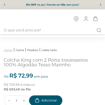
5% OFF
no pix | Parcele em
10x
sem juros*
Cama
Produto
cobre-Leito
Colcha King com 2 Porta-travesseiros
100% Algodão Tesso Marinho
R$
72
,
99
10
x
sem juros
R$
729
,
99
R$
693
,
49
－
＋