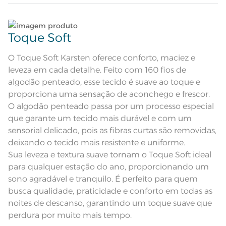
Colcha dupla face com tratamento
termobond e cantos quadrados;
Lave tipos de tecidos distintos separadamente;
Atributos
Porta-travesseiro com 3 abas de
Toque Soft
5cm; Manta de enchimento de
60g/m²
Não lave cores claras e cores escuras no mesmo
Colcha dupla-face: frente com
estampa geométrica em tons de
ciclo;
O Toque Soft Karsten oferece conforto, maciez e
Descrição Visual
cinza escuro. Verso cinza com
listras.
leveza em cada detalhe. Feito com 160 fios de
Lave as peças no ciclo leve, suave ou delicado de
100% Algodão; Manta de
algodão penteado, esse tecido é suave ao toque e
Composição
enchimento 100% Poliéster
sua lavadora;
proporciona uma sensação de aconchego e frescor.
O algodão penteado passa por um processo especial
Tamanho
King
Enxágue as peças com bastante água;
que garante um tecido mais durável e com um
sensorial delicado, pois as fibras curtas são removidas,
Itens Inclusos
1 Colcha e 2 Porta-travesseiros
Utilize a quantidade mínima de amaciante e sabão;
deixando o tecido mais resistente e uniforme.
Colcha: 2,80m x 2,55m; Porta-
Sua leveza e textura suave tornam o Toque Soft ideal
Medida
travesseiro: 50cm x 70cm
Leia atentamente as instruções na etiqueta.
para qualquer estação do ano, proporcionando um
sono agradável e tranquilo. É perfeito para quem
Acabamento
Estampado
busca qualidade, praticidade e conforto em todas as
Lavação a 40ºC; Proibido alvejar;
noites de descanso, garantindo um toque suave que
Secar em tambor com
temperatura máxima de 60º; Ferro
Instruções de Lavagem
perdura por muito mais tempo.
de passar com temperatura
maxima de 110º C; Proibido lavar a