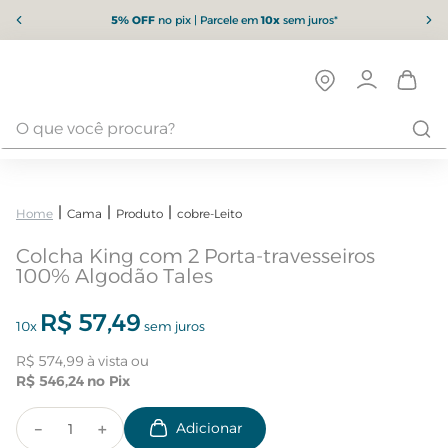
5% OFF
no pix | Parcele em
10x
sem juros*
Cama
Produto
cobre-Leito
Colcha King com 2 Porta-travesseiros
100% Algodão Tales
R$
57
,
49
10
x
sem juros
R$
574
,
99
R$
546
,
24
－
＋