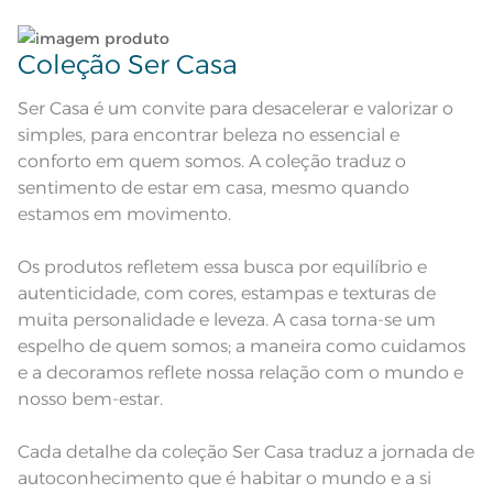
seco;
Pode haver pequena variação de
cor, de acordo com a configuração
e modelo do monitor ou do
Coleção Ser Casa
Observações
aparelho celular. Consultar a cor
nas especificações técnicas do
produto.
Ser Casa é um convite para desacelerar e valorizar o
simples, para encontrar beleza no essencial e
conforto em quem somos. A coleção traduz o
sentimento de estar em casa, mesmo quando
estamos em movimento.
Os produtos refletem essa busca por equilíbrio e
autenticidade, com cores, estampas e texturas de
muita personalidade e leveza. A casa torna-se um
espelho de quem somos; a maneira como cuidamos
e a decoramos reflete nossa relação com o mundo e
nosso bem-estar.
Cada detalhe da coleção Ser Casa traduz a jornada de
autoconhecimento que é habitar o mundo e a si