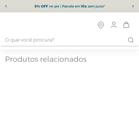
5% OFF
no pix | Parcele em
10x
sem juros*
Produtos relacionados