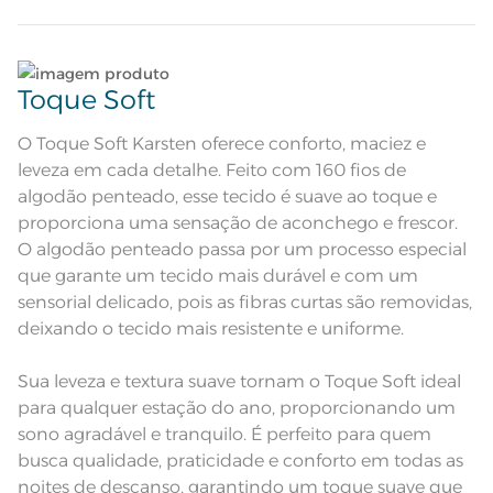
Quantidade de Peças
3 Peças
Jogo de colcha dupla face com
tratamento termobond e cantos
Lave tipos de tecidos distintos separadamente;
Atributos
quadrados; Porta-travesseiro com 3
Toque Soft
abas de 5cm; Gramatura de
95g/m²
Não lave cores claras e cores escuras no mesmo
Tons de verde e azul compõem
uma estampa geométrica na
ciclo;
O Toque Soft Karsten oferece conforto, maciez e
Descrição Visual
colcha e nos porta-travesseiros. O
verso, tem uma textura verde
leveza em cada detalhe. Feito com 160 fios de
minimalista
Lave as peças no ciclo leve, suave ou delicado de
algodão penteado, esse tecido é suave ao toque e
100% Algodão; Manta de
sua lavadora;
Composição
proporciona uma sensação de aconchego e frescor.
enchimento 100% Poliéster
O algodão penteado passa por um processo especial
Enxágue as peças com bastante água;
Tamanho
King
que garante um tecido mais durável e com um
sensorial delicado, pois as fibras curtas são removidas,
Utilize a quantidade mínima de amaciante e sabão;
Itens Inclusos
1 Colcha; 2 Porta-travesseiros
deixando o tecido mais resistente e uniforme.
Colcha: 2,80m x 2,55m; Porta-
Leia atentamente as instruções na etiqueta.
Medida
Sua leveza e textura suave tornam o Toque Soft ideal
travesseiro: 50cm x 70cm
para qualquer estação do ano, proporcionando um
Acabamento
Estampado
sono agradável e tranquilo. É perfeito para quem
busca qualidade, praticidade e conforto em todas as
Pode haver pequena variação de
cor, de acordo com a configuração
noites de descanso, garantindo um toque suave que
e modelo do monitor ou do