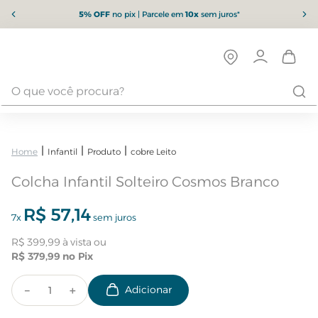
5% OFF
no pix | Parcele em
10x
sem juros*
Infantil
Produto
cobre Leito
Colcha Infantil Solteiro Cosmos Branco
R$
57
,
14
7
x
sem juros
R$
399
,
99
R$
379
,
99
－
＋