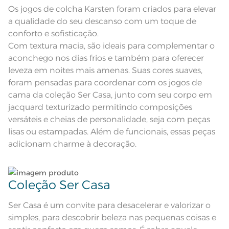
zigue-zague
ciclo;
Os jogos de colcha Karsten foram criados para elevar
a qualidade do seu descanso com um toque de
Composição
100% Poliéster
Lave as peças no ciclo leve, suave ou delicado de
conforto e sofisticação.
sua lavadora;
Com textura macia, são ideais para complementar o
Tamanho
Solteiro
aconchego nos dias frios e também para oferecer
Enxágue as peças com bastante água;
leveza em noites mais amenas. Suas cores suaves,
Cor
Branco
foram pensadas para coordenar com os jogos de
Utilize a quantidade mínima de amaciante e sabão;
cama da coleção Ser Casa, junto com seu corpo em
Itens Inclusos
1 Colcha e 1 Porta-travesseiro
jacquard texturizado permitindo composições
Leia atentamente as instruções na etiqueta.
versáteis e cheias de personalidade, seja com peças
Medida
1,80m x 2,60m
lisas ou estampadas. Além de funcionais, essas peças
adicionam charme à decoração.
Acabamento
Tinto
Lavação a 40ºC; Proibido alvejar;
Secar em tambor com
temperatura máxima de 60º; Ferro
Instruções de Lavagem
Coleção Ser Casa
de passar com temperatura
maxima de 110º C; Proibido lavar a
seco
Pode haver pequena variação de
Ser Casa é um convite para desacelerar e valorizar o
cor, de acordo com a configuração
e modelo do monitor ou do
simples, para descobrir beleza nas pequenas coisas e
Observações
aparelho celular. Consultar a cor
nas especificações técnicas do