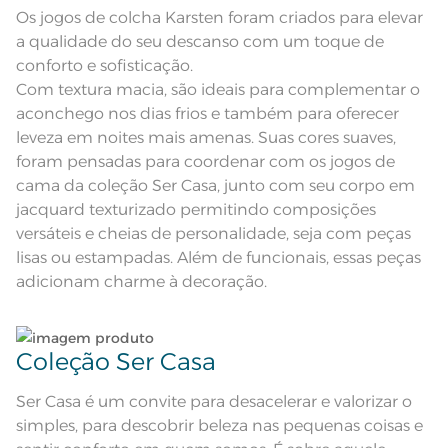
zigue-zague
ciclo;
Os jogos de colcha Karsten foram criados para elevar
a qualidade do seu descanso com um toque de
Composição
100% Poliéster
Lave as peças no ciclo leve, suave ou delicado de
conforto e sofisticação.
sua lavadora;
Com textura macia, são ideais para complementar o
Tamanho
Casal
aconchego nos dias frios e também para oferecer
Enxágue as peças com bastante água;
leveza em noites mais amenas. Suas cores suaves,
Cor
Branco
foram pensadas para coordenar com os jogos de
Utilize a quantidade mínima de amaciante e sabão;
cama da coleção Ser Casa, junto com seu corpo em
Itens Inclusos
1 Colcha e 2 Porta-travesseiros
jacquard texturizado permitindo composições
Leia atentamente as instruções na etiqueta.
versáteis e cheias de personalidade, seja com peças
Medida
2,20m x 2,60m
lisas ou estampadas. Além de funcionais, essas peças
adicionam charme à decoração.
Acabamento
Tinto
Lavação a 40ºC; Proibido alvejar;
Secar em tambor com
temperatura máxima de 60º; Ferro
Instruções de Lavagem
Coleção Ser Casa
de passar com temperatura
maxima de 110º C; Proibido lavar a
seco
Pode haver pequena variação de
Ser Casa é um convite para desacelerar e valorizar o
cor, de acordo com a configuração
e modelo do monitor ou do
simples, para descobrir beleza nas pequenas coisas e
Observações
aparelho celular. Consultar a cor
nas especificações técnicas do