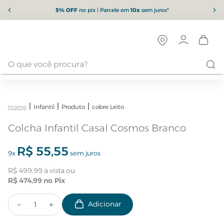
5% OFF
no pix | Parcele em
10x
sem juros*
Infantil
Produto
cobre Leito
Colcha Infantil Casal Cosmos Branco
R$
55
,
55
9
x
sem juros
R$
499
,
99
R$
474
,
99
－
＋