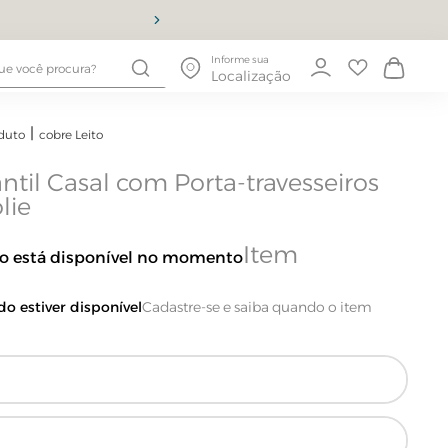
10% OFF
Informe sua
Localização
duto
cobre Leito
ntil Casal com Porta-travesseiros
lie
ão está disponível no momento
o estiver disponível