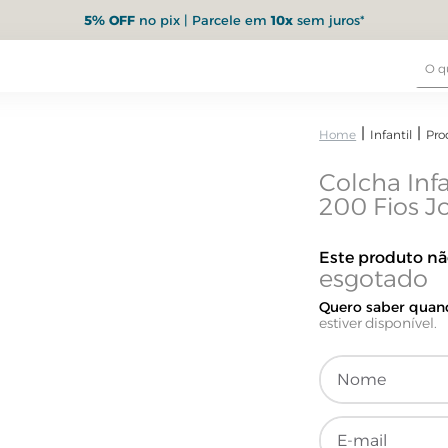
5% OFF
no pix | Parcele em
10x
sem juros*
Infantil
Pro
Colcha Infa
200 Fios Jo
Este produto n
Quero saber quand