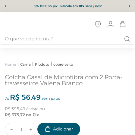
5% OFF
no pix | Parcele em
10x
sem juros*
Cama
Produto
cobre-Leito
Colcha Casal de Microfibra com 2 Porta-
travesseiros Valena Branco
R$
56
,
49
7
x
sem juros
R$
395
,
49
R$
375
,
72
－
＋