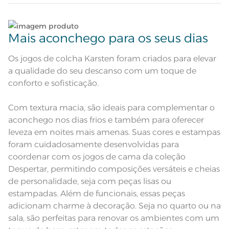
Atributos
Cantos quadrados; Porta-travesseiro
com 3 abas de 5cm; Gramatura de
100g/m²
Lave tipos de tecidos distintos separadamente;
Corpo: 100% Poliéster; Manta de
Composição
Mais aconchego para os seus dias
enchimento: 100% Poliéster
Não lave cores claras e cores escuras no mesmo
ciclo;
Tamanho
Casal
Os jogos de colcha Karsten foram criados para elevar
a qualidade do seu descanso com um toque de
Lave as peças no ciclo leve, suave ou delicado de
Cor
Branco
conforto e sofisticação.
sua lavadora;
Itens Inclusos
1 Colcha e 2 Porta-travesseiros
Com textura macia, são ideais para complementar o
Enxágue as peças com bastante água;
aconchego nos dias frios e também para oferecer
Colcha 2,20m x 2,60m; Porta-
Medida
travesseiro 50cm x 70cm e abas de
leveza em noites mais amenas. Suas cores e estampas
5cm
Utilize a quantidade mínima de amaciante e sabão;
foram cuidadosamente desenvolvidas para
Acabamento
Tinto
coordenar com os jogos de cama da coleção
Leia atentamente as instruções na etiqueta.
Despertar, permitindo composições versáteis e cheias
Lavação a 60ºC; Proibido alvejar;
Secar em tambor com
de personalidade, seja com peças lisas ou
temperatura maxima de 60ºC;
Instruções de Lavagem
Ferro de passar com temperatura
estampadas. Além de funcionais, essas peças
maxima de 150ºC; Proibido lavar a
adicionam charme à decoração. Seja no quarto ou na
seco
Pode haver pequena variação de
sala, são perfeitas para renovar os ambientes com um
cor, de acordo com a configuração
e modelo do monitor ou do