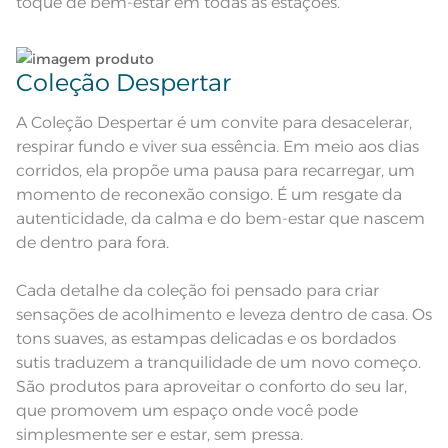
Observações
toque de bem-estar em todas as estações.
aparelho celular. Consultar a cor
nas especificações técnicas do
produto.
Coleção Despertar
A Coleção Despertar é um convite para desacelerar,
respirar fundo e viver sua essência. Em meio aos dias
corridos, ela propõe uma pausa para recarregar, um
momento de reconexão consigo. É um resgate da
autenticidade, da calma e do bem-estar que nascem
de dentro para fora.
Cada detalhe da coleção foi pensado para criar
sensações de acolhimento e leveza dentro de casa. Os
tons suaves, as estampas delicadas e os bordados
sutis traduzem a tranquilidade de um novo começo.
São produtos para aproveitar o conforto do seu lar,
que promovem um espaço onde você pode
simplesmente ser e estar, sem pressa.