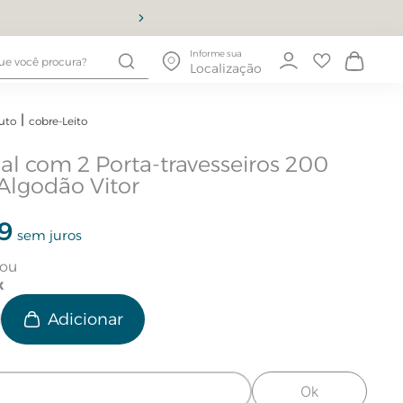
10% OFF
Informe sua
Localização
uto
cobre-Leito
al com 2 Porta-travesseiros 200
Algodão Vitor
9
sem juros
e
Ok