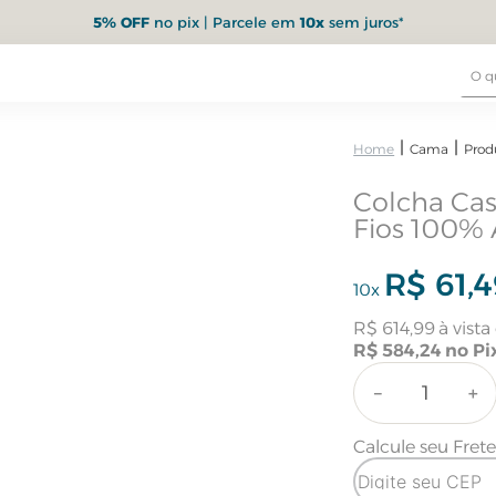
5% OFF
no pix | Parcele em
10x
sem juros*
Cama
Prod
Colcha Cas
Fios 100% 
R$
61
,
4
10
x
R$
614
,
99
R$
584
,
24
－
＋
Calcule seu Fret