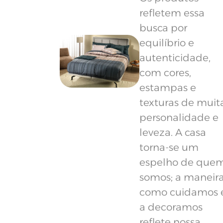
refletem essa
busca por
equilíbrio e
autenticidade,
com cores,
estampas e
texturas de muit
personalidade e
leveza. A casa
torna-se um
espelho de que
somos; a maneir
como cuidamos 
a decoramos
reflete nossa