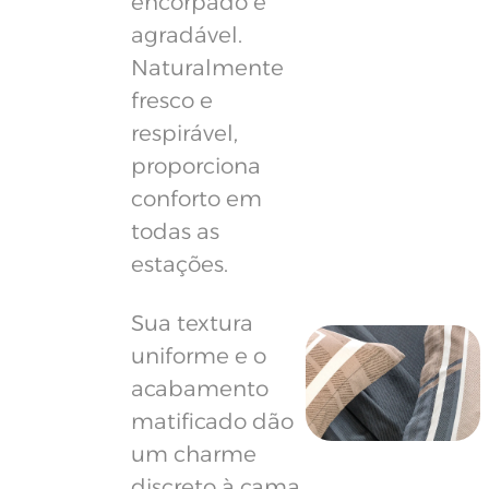
encorpado e
agradável.
Naturalmente
fresco e
respirável,
proporciona
conforto em
todas as
estações.
Sua textura
uniforme e o
acabamento
matificado dão
um charme
discreto à cama,