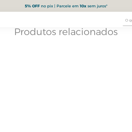
5% OFF
no pix | Parcele em
10x
sem juros*
Produtos relacionados