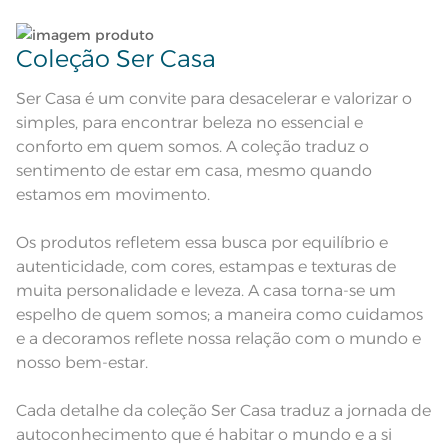
seco;
Pode haver pequena variação de
cor, de acordo com a configuração
e modelo do monitor ou do
Observações
Coleção Ser Casa
aparelho celular. Consultar a cor
nas especificações técnicas do
produto.
Ser Casa é um convite para desacelerar e valorizar o
simples, para encontrar beleza no essencial e
conforto em quem somos. A coleção traduz o
sentimento de estar em casa, mesmo quando
estamos em movimento.
Os produtos refletem essa busca por equilíbrio e
autenticidade, com cores, estampas e texturas de
muita personalidade e leveza. A casa torna-se um
espelho de quem somos; a maneira como cuidamos
e a decoramos reflete nossa relação com o mundo e
nosso bem-estar.
Cada detalhe da coleção Ser Casa traduz a jornada de
autoconhecimento que é habitar o mundo e a si