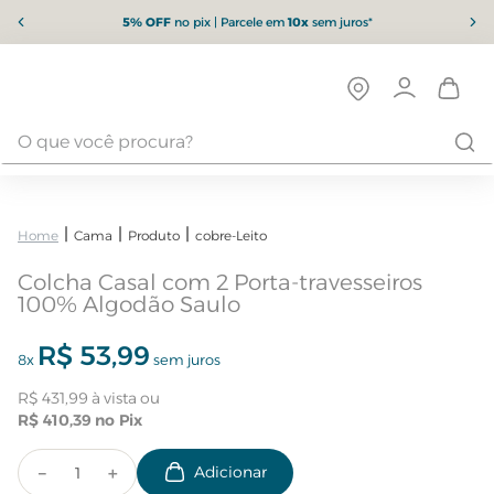
5% OFF
no pix | Parcele em
10x
sem juros*
Cama
Produto
cobre-Leito
Colcha Casal com 2 Porta-travesseiros
100% Algodão Saulo
R$
53
,
99
8
x
sem juros
R$
431
,
99
R$
410
,
39
－
＋