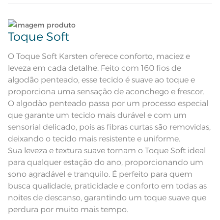
Colcha dupla face com tratamento
termobond e cantos quadrados;
Lave tipos de tecidos distintos separadamente;
Atributos
Porta-travesseiro com 3 abas de
Toque Soft
5cm; Manta de enchimento de
60g/m²
Não lave cores claras e cores escuras no mesmo
Colcha dupla-face: frente com
ciclo;
Descrição Visual
estampa xadrez em tons de cinza.
O Toque Soft Karsten oferece conforto, maciez e
Verso cinza com listras suaves.
leveza em cada detalhe. Feito com 160 fios de
100% Algodão; Manta de
Lave as peças no ciclo leve, suave ou delicado de
Composição
algodão penteado, esse tecido é suave ao toque e
enchimento 100% Poliéster
sua lavadora;
proporciona uma sensação de aconchego e frescor.
Tamanho
Casal
O algodão penteado passa por um processo especial
Enxágue as peças com bastante água;
que garante um tecido mais durável e com um
Itens Inclusos
1 Colcha e 2 Porta-travesseiros
sensorial delicado, pois as fibras curtas são removidas,
Utilize a quantidade mínima de amaciante e sabão;
deixando o tecido mais resistente e uniforme.
Colcha: 2,20m x 2,55m; Porta-
Medida
Sua leveza e textura suave tornam o Toque Soft ideal
travesseiro: 50cm x 70cm
Leia atentamente as instruções na etiqueta.
para qualquer estação do ano, proporcionando um
Acabamento
Estampado
sono agradável e tranquilo. É perfeito para quem
busca qualidade, praticidade e conforto em todas as
Lavação a 40ºC; Proibido alvejar;
Secar em tambor com
noites de descanso, garantindo um toque suave que
temperatura máxima de 60º; Ferro
Instruções de Lavagem
de passar com temperatura
perdura por muito mais tempo.
maxima de 110º C; Proibido lavar a