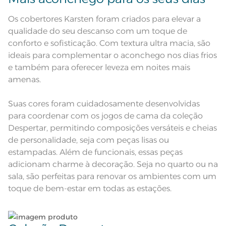
Não lave cores claras e cores escuras no mesmo
ciclo;
Os cobertores Karsten foram criados para elevar a
Toque ultra macio; Acabamento
Atributos
com bordo de 2cm
qualidade do seu descanso com um toque de
Cobertor peluciado nos dois lados
Lave as peças no ciclo leve, suave ou delicado de
conforto e sofisticação. Com textura ultra macia, são
Descrição Visual
com toque ultra macio de cor
sua lavadora;
cinza e bordo de 2cm
ideais para complementar o aconchego nos dias frios
e também para oferecer leveza em noites mais
Composição
100% Poliéster
Enxágue as peças com bastante água;
amenas.
Tamanho
Queen
Utilize a quantidade mínima de amaciante e sabão;
Suas cores foram cuidadosamente desenvolvidas
para coordenar com os jogos de cama da coleção
Cor
Cinza
Leia atentamente as instruções na etiqueta.
Despertar, permitindo composições versáteis e cheias
de personalidade, seja com peças lisas ou
Itens Inclusos
1 Cobertor
estampadas. Além de funcionais, essas peças
adicionam charme à decoração. Seja no quarto ou na
Medida
2,40m x 2,60m
sala, são perfeitas para renovar os ambientes com um
toque de bem-estar em todas as estações.
Acabamento
Tinto
Lavação a 60ºC; Proibido alvejar;
Secar em tambor com
temperatura maxima de 60ºC;
Instruções de Lavagem