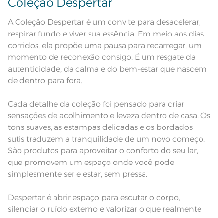
Coleção Despertar
Ferro de passar com temperatura
maxima de 150ºC; Proibido lavar a
seco
A Coleção Despertar é um convite para desacelerar,
Pode haver pequena variação de
cor, de acordo com a configuração
respirar fundo e viver sua essência. Em meio aos dias
e modelo do monitor ou do
Observações
aparelho celular. Consultar a cor
corridos, ela propõe uma pausa para recarregar, um
nas especificações técnicas do
produto.
momento de reconexão consigo. É um resgate da
autenticidade, da calma e do bem-estar que nascem
de dentro para fora.
Cada detalhe da coleção foi pensado para criar
sensações de acolhimento e leveza dentro de casa. Os
tons suaves, as estampas delicadas e os bordados
sutis traduzem a tranquilidade de um novo começo.
São produtos para aproveitar o conforto do seu lar,
que promovem um espaço onde você pode
simplesmente ser e estar, sem pressa.
Despertar é abrir espaço para escutar o corpo,
silenciar o ruído externo e valorizar o que realmente