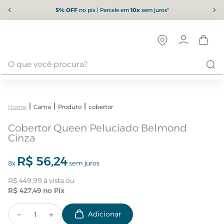
5% OFF
no pix | Parcele em
10x
sem juros*
Cama
Produto
cobertor
Cobertor Queen Peluciado Belmond
Cinza
R$
56
,
24
8
x
sem juros
R$
449
,
99
R$
427
,
49
－
＋