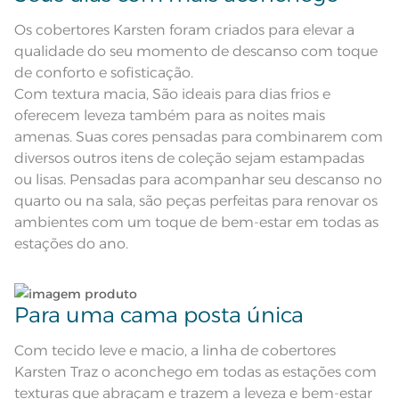
Não lave cores claras e cores escuras no mesmo
ciclo;
Os cobertores Karsten foram criados para elevar a
Corpo em flannel fleece com
Descrição Visual
bainha de 5cm
qualidade do seu momento de descanso com toque
Lave as peças no ciclo leve, suave ou delicado de
de conforto e sofisticação.
Composição
100% Poliéster
sua lavadora;
Com textura macia, São ideais para dias frios e
oferecem leveza também para as noites mais
Tamanho
Queen
Enxágue as peças com bastante água;
amenas. Suas cores pensadas para combinarem com
diversos outros itens de coleção sejam estampadas
Cor
Cinza
Utilize a quantidade mínima de amaciante e sabão;
ou lisas. Pensadas para acompanhar seu descanso no
quarto ou na sala, são peças perfeitas para renovar os
Medida
2,20m x 2,50m
Leia atentamente as instruções na etiqueta.
ambientes com um toque de bem-estar em todas as
estações do ano.
Acabamento
Liso
Lavação a 40° graus, não alvejar,
não secar em tambor, secar na
Instruções de Lavagem
horizontal sem torcer, não passar,
Para uma cama posta única
Não lavar a seco
Pode haver pequena variação de
cor, de acordo com a configuração
Com tecido leve e macio, a linha de cobertores
e modelo do monitor ou do
Observações
aparelho celular. Consultar a cor
Karsten Traz o aconchego em todas as estações com
nas especificações técnicas do
produto.
texturas que abraçam e trazem a leveza e bem-estar