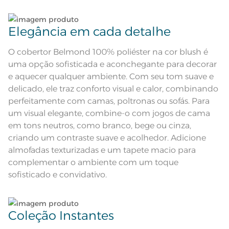
Tecido
Microfibra
lar.
Lave tipos de tecidos distintos separadamente;
Elegância em cada detalhe
Quantidade de Peças
1 Peça
Não lave cores claras e cores escuras no mesmo
Cobertor de pelo curto ultra macio
ciclo;
O cobertor Belmond 100% poliéster na cor blush é
Atributos
de 330gr; Acabamento com bordo
de 2 cm
uma opção sofisticada e aconchegante para decorar
Lave as peças no ciclo leve, suave ou delicado de
e aquecer qualquer ambiente. Com seu tom suave e
Composição
100% Poliéster
sua lavadora;
delicado, ele traz conforto visual e calor, combinando
perfeitamente com camas, poltronas ou sofás. Para
Tamanho
King
Enxágue as peças com bastante água;
um visual elegante, combine-o com jogos de cama
em tons neutros, como branco, bege ou cinza,
Cor
Blush
Utilize a quantidade mínima de amaciante e sabão;
criando um contraste suave e acolhedor. Adicione
almofadas texturizadas e um tapete macio para
Cor Comercial
Blush
Leia atentamente as instruções na etiqueta.
complementar o ambiente com um toque
sofisticado e convidativo.
Itens Inclusos
1 Cobertor
Medida
2,90m x 2,60m
Coleção Instantes
Acabamento
Tinto