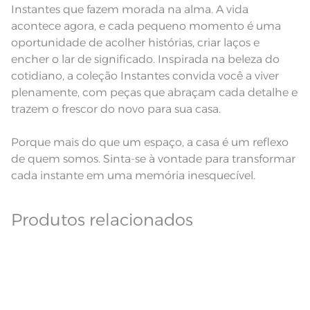
Instantes que fazem morada na alma. A vida
Lavação a 40ºC; Proibido
acontece agora, e cada pequeno momento é uma
alvejar;Proibido secar em tambor;
Instruções de Lavagem
Secagem em varal; Proibido ferro
oportunidade de acolher histórias, criar laços e
de passar; Proibido lavar a seco
encher o lar de significado. Inspirada na beleza do
cotidiano, a coleção Instantes convida você a viver
plenamente, com peças que abraçam cada detalhe e
trazem o frescor do novo para sua casa.
Porque mais do que um espaço, a casa é um reflexo
de quem somos. Sinta-se à vontade para transformar
cada instante em uma memória inesquecível.
Produtos relacionados