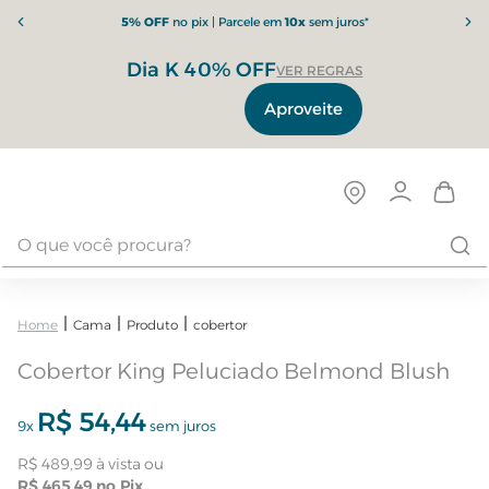
5% OFF
no pix | Parcele em
10x
sem juros*
Dia K 40% OFF
VER REGRAS
Aproveite
Cama
Produto
cobertor
Cobertor King Peluciado Belmond Blush
R$
54
,
44
9
x
sem juros
R$
489
,
99
R$
465
,
49