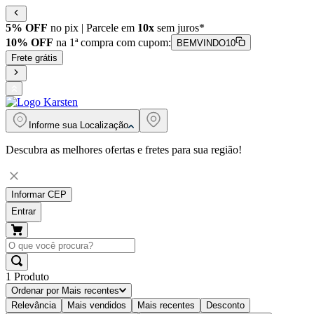
5% OFF
no pix | Parcele em
10x
sem juros*
10% OFF
na 1ª compra com cupom:
BEMVINDO10
Frete grátis
Informe sua
Localização
Descubra as melhores ofertas e fretes para sua região!
Informar CEP
Entrar
1
Produto
Ordenar por
Mais recentes
Relevância
Mais vendidos
Mais recentes
Desconto