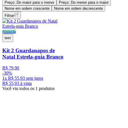
Preço: Do maior para o menor
Preço: Do menor para o maior
Nome em ordem crescente
Nome em ordem decrescente
Filtrar
Promoção
test
Kit 2 Guardanapos de
Natal Estrela-guia Branco
R$
79
,
90
-
30%
1
x
R$
55
,
93
sem juros
R$
55
,
93
à vista
Você viu todos os
1
produtos